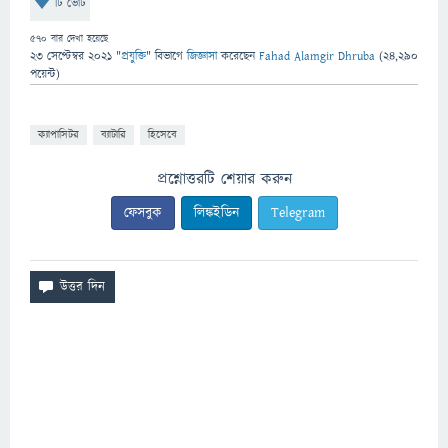
টি ভোট
570
বার দেখা হয়েছে
23 সেপ্টেম্বর 2021
"
প্রযুক্তি
" বিভাগে
জিজ্ঞাসা
করেছেন
Fahad Alamgir Dhruba
(
24,290
পয়েন্ট)
ক্যাপাসিটর
ব্যাটারি
হিসেবে
প্রশ্নোত্তরটি শেয়ার করুন
ফেসবুক
লিঙ্কইডিন
Telegram