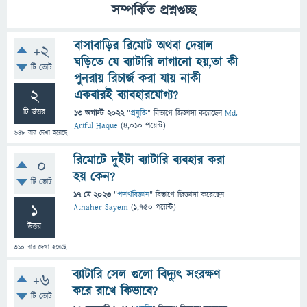
সম্পর্কিত প্রশ্নগুচ্ছ
বাসাবাড়ির রিমোট অথবা দেয়াল
+2
ঘড়িতে যে ব্যাটারি লাগানো হয়,তা কী
টি ভোট
পুনরায় রিচার্জ করা যায় নাকী
2
একবারই ব্যাবহারযোগ্য?
টি উত্তর
13 অগাস্ট 2022
"
প্রযুক্তি
" বিভাগে
জিজ্ঞাসা
করেছেন
Md.
Ariful Haque
(
4,010
পয়েন্ট)
648
বার দেখা হয়েছে
রিমোটে দুইটা ব্যাটারি ব্যবহার করা
0
হয় কেন?
টি ভোট
17 মে 2023
"
পদার্থবিজ্ঞান
" বিভাগে
জিজ্ঞাসা
করেছেন
1
Athaher Sayem
(
1,750
পয়েন্ট)
উত্তর
310
বার দেখা হয়েছে
ব্যাটারি সেল গুলো বিদ্যুৎ সংরক্ষণ
+6
করে রাখে কিভাবে?
টি ভোট