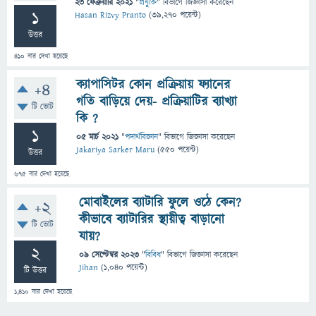
23 ফেব্রুয়ারি 2021
"
প্রযুক্তি
" বিভাগে
জিজ্ঞাসা
করেছেন
1
Hasan Rizvy Pranto
(
39,270
পয়েন্ট)
উত্তর
410
বার দেখা হয়েছে
ক্যাপাসিটর কোন প্রক্রিয়ায় ফ্যানের
+4
গতি বাড়িয়ে দেয়- প্রক্রিয়াটির ব্যাখ্যা
টি ভোট
কি ?
1
05 মার্চ 2021
"
পদার্থবিজ্ঞান
" বিভাগে
জিজ্ঞাসা
করেছেন
Jakariya Sarker Maru
(
550
পয়েন্ট)
উত্তর
675
বার দেখা হয়েছে
মোবাইলের ব্যাটারি ফুলে ওঠে কেন?
+2
কীভাবে ব্যাটারির স্থায়ীত্ব বাড়ানো
টি ভোট
যায়?
2
09 সেপ্টেম্বর 2023
"
বিবিধ
" বিভাগে
জিজ্ঞাসা
করেছেন
Jihan
(
1,040
পয়েন্ট)
টি উত্তর
1,410
বার দেখা হয়েছে