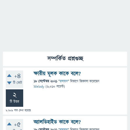
সম্পর্কিত প্রশ্নগুচ্ছ
ক্ষারীয় মূলক কাকে বলে?
+4
18 সেপ্টেম্বর 2021
"
রসায়ন
" বিভাগে
জিজ্ঞাসা
করেছেন
টি ভোট
Melody
(
6,010
পয়েন্ট)
2
টি উত্তর
8,709
বার দেখা হয়েছে
অ্যালডিহাইড কাকে বলে?
+5
18 সেপ্টেম্বর 2021
"
রসায়ন
" বিভাগে
জিজ্ঞাসা
করেছেন