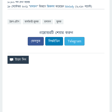
10,186
বার দেখা হয়েছে
18 সেপ্টেম্বর 2021
"
রসায়ন
" বিভাগে
জিজ্ঞাসা
করেছেন
Melody
(
6,010
পয়েন্ট)
জৈব-যৌগ
কার্যকরী-মূলক
রসায়ন
মূলক
প্রশ্নোত্তরটি শেয়ার করুন
ফেসবুক
লিঙ্কইডিন
Telegram