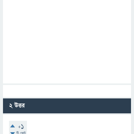
2
উত্তর
+1
টি ভোট