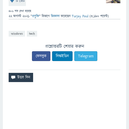
টি ভোট
406
বার দেখা হয়েছে
22 অগাস্ট 2021
"
প্রযুক্তি
" বিভাগে
জিজ্ঞাসা
করেছেন
Turjay Paul
(
3,190
পয়েন্ট)
windows
tech
প্রশ্নোত্তরটি শেয়ার করুন
ফেসবুক
লিঙ্কইডিন
Telegram