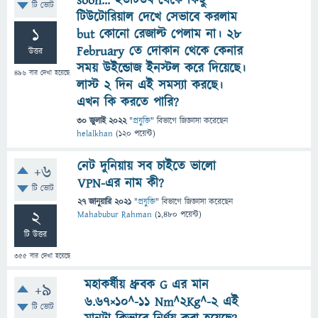
soon... ইউটিউব থেকে কিছু
টি ভোট
টিউটোরিয়াল দেখে সেভাবে করলাম
1
but কোনো রেজাল্ট পেলাম না। 28
February তে দোকান থেকে কেনার
উত্তর
সময় উইন্ডোজ ইনস্টল করে দিয়েছে।
496
বার দেখা হয়েছে
লাস্ট 2 দিন এই সমস্যা করছে।
এখন কি করতে পারি?
30 জুলাই 2022
"
প্রযুক্তি
" বিভাগে
জিজ্ঞাসা
করেছেন
helalkhan
(
120
পয়েন্ট)
নেট দুনিয়ায় সব চাইতে ভালো
+6
VPN-এর নাম কী?
টি ভোট
27 জানুয়ারি 2021
"
প্রযুক্তি
" বিভাগে
জিজ্ঞাসা
করেছেন
2
Mahabubur Rahman
(
1,480
পয়েন্ট)
টি উত্তর
355
বার দেখা হয়েছে
মহাকর্ষীয় ধ্রুবক G এর মান
+9
6.67×10^-11 Nm^2Kg^-2 এই
টি ভোট