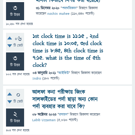
মানটা কিভাবে নির্ণয় করা হয়েছে?
3
31 ডিসেম্বর 2020
"
পদার্থবিজ্ঞান
" বিভাগে
জিজ্ঞাসা
করেছেন
noshin mahee
(
110,340
পয়েন্ট)
টি উত্তর
10,240
বার দেখা হয়েছে
1st clock time is 11:15 , 2nd
+6
clock time is 10:05, 3rd clock
টি ভোট
time is 8:45, 4th clock time is
3
7:15. what is the time of 5th
clock?
টি উত্তর
04 জানুয়ারি 2021
"
আইকিউ
" বিভাগে
জিজ্ঞাসা
করেছেন
802
বার দেখা হয়েছে
Indro
(
180
পয়েন্ট)
আলফা কনা পরীক্ষায় জিংক
0
সালফাইডের পর্দা ছাড়া অন্য কোন
টি ভোট
পর্দা ব্যবহার করা যাবে কি?
2
08 অক্টোবর 2023
"
রসায়ন
" বিভাগে
জিজ্ঞাসা
করেছেন
Labib Uzzaman
(
5,060
পয়েন্ট)
টি উত্তর
404
বার দেখা হয়েছে