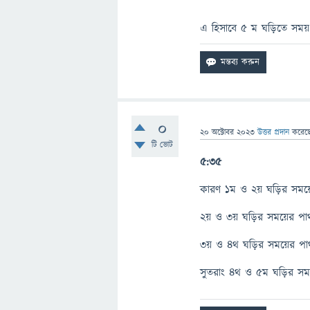
এ হিসাবে 5 ম ঘড়িতে সময়
0
20 অক্টোবর 2023
উত্তর প্রদান
করেছ
টি ভোট
5:35
কারণ ১ম ও ২য় ঘড়ির সময়ে
২য় ও ৩য় ঘড়ির সময়ের পার
৩য় ও ৪থ ঘড়ির সময়ের পার
সুতরাং ৪থ ও ৫ম ঘড়ির সময়