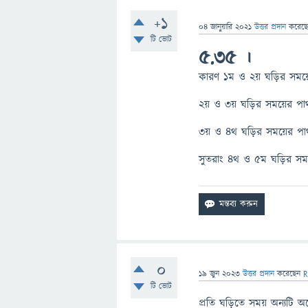
+1
04 জানুয়ারি 2021
উত্তর প্রদান
করেছ
টি ভোট
৫.৩৫ ।
কারণ ১ম ও ২য় ঘড়ির সময়ে
২য় ও ৩য় ঘড়ির সময়ের পার
৩য় ও ৪থ ঘড়ির সময়ের পার
সুতরাং ৪থ ও ৫ম ঘড়ির সময়
0
19 জুন 2023
উত্তর প্রদান
করেছেন
R
টি ভোট
প্রতি ঘড়িতে সময় অন্যটি অপ