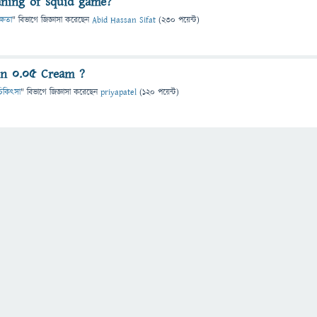
ning of squid game?
ক্ষতা
" বিভাগে
জিজ্ঞাসা
করেছেন
Abid Hassan Sifat
(
230
পয়েন্ট)
in 0.05 Cream ?
ও চিকিৎসা
" বিভাগে
জিজ্ঞাসা
করেছেন
priyapatel
(
120
পয়েন্ট)