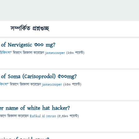
সম্পর্কিত প্রশ্নগুচ্ছ
 of Nervigesic 300 mg?
 ও চিকিৎসা
" বিভাগে
জিজ্ঞাসা
করেছেন
jamescooper
(
230
পয়েন্ট)
 of Soma (Carisoprodol) 500mg?
চিকিৎসা
" বিভাগে
জিজ্ঞাসা
করেছেন
jamescooper
(
230
পয়েন্ট)
er name of white hat hacker?
িভাগে
জিজ্ঞাসা
করেছেন
Rafikul Al Imran
(
5,390
পয়েন্ট)