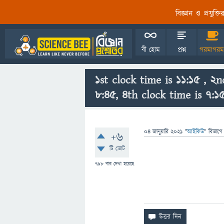
বিজ্ঞান ও প্রযুক্
বী হোম
প্রশ্ন
গরমাগরম
1st clock time is 11:15 , 2n
8:45, 4th clock time is 7:1
04 জানুয়ারি 2021
"
আইকিউ
" বিভাগে
+6
টি ভোট
798
বার দেখা হয়েছে