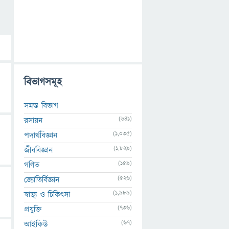
বিভাগসমূহ
সমস্ত বিভাগ
(641)
রসায়ন
(1,035)
পদার্থবিজ্ঞান
(1,829)
জীববিজ্ঞান
(159)
গণিত
(526)
জ্যোতির্বিজ্ঞান
(1,989)
স্বাস্থ্য ও চিকিৎসা
(736)
প্রযুক্তি
(67)
আইকিউ