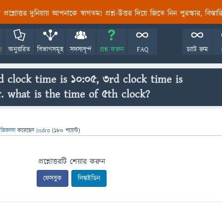
তির প্রশ্নোত্তর দুনিয়ায় আপনাকে স্বাগতম! প্রশ্ন-উত্তর দিয়ে জিতে নিন পুরস্কার, বিস্ত
!
অনুত্তরিত
বিভাগসমূহ
সদস্যবৃন্দ
প্রশ্ন করুন
FAQ
চ্যাট রুম
d clock time is 10:05, 3rd clock time is
5. what is the time of 5th clock?
জিজ্ঞাসা
করেছেন
Indro
(
180
পয়েন্ট)
প্রশ্নোত্তরটি শেয়ার করুন
ফেসবুক
লিঙ্কইডিন