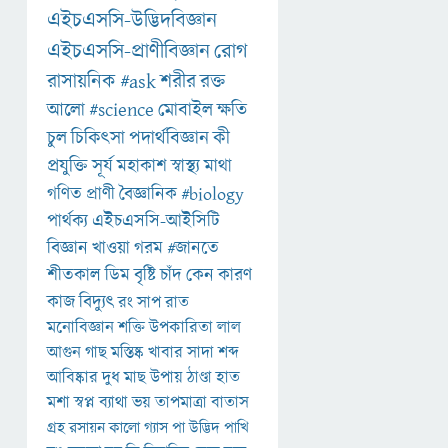
এইচএসসি-উদ্ভিদবিজ্ঞান
এইচএসসি-প্রাণীবিজ্ঞান
রোগ
রাসায়নিক
#ask
শরীর
রক্ত
আলো
#science
মোবাইল
ক্ষতি
চুল
চিকিৎসা
পদার্থবিজ্ঞান
কী
প্রযুক্তি
সূর্য
মহাকাশ
স্বাস্থ্য
মাথা
গণিত
প্রাণী
বৈজ্ঞানিক
#biology
পার্থক্য
এইচএসসি-আইসিটি
বিজ্ঞান
খাওয়া
গরম
#জানতে
শীতকাল
ডিম
বৃষ্টি
চাঁদ
কেন
কারণ
কাজ
বিদ্যুৎ
রং
সাপ
রাত
মনোবিজ্ঞান
শক্তি
উপকারিতা
লাল
আগুন
গাছ
মস্তিষ্ক
খাবার
সাদা
শব্দ
আবিষ্কার
দুধ
মাছ
উপায়
ঠাণ্ডা
হাত
মশা
স্বপ্ন
ব্যাথা
ভয়
তাপমাত্রা
বাতাস
গ্রহ
রসায়ন
কালো
গ্যাস
পা
উদ্ভিদ
পাখি