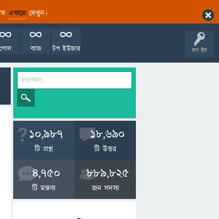
ারিত
এখানে
দেখুন।
পোল
ব্যাজ
টপ ইউজার
লগ ইন
10,987
18,690
টি প্রশ্ন
টি উত্তর
4,750
889,825
টি মন্তব্য
জন সদস্য