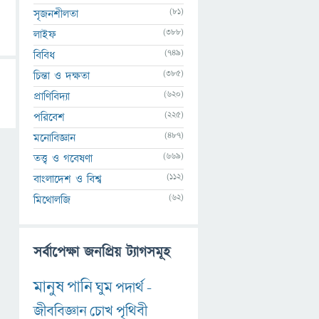
(81)
সৃজনশীলতা
(388)
লাইফ
(749)
বিবিধ
(385)
চিন্তা ও দক্ষতা
(620)
প্রাণিবিদ্যা
(225)
পরিবেশ
(487)
মনোবিজ্ঞান
(669)
তত্ত্ব ও গবেষণা
(112)
বাংলাদেশ ও বিশ্ব
(62)
মিথোলজি
সর্বাপেক্ষা জনপ্রিয় ট্যাগসমূহ
মানুষ
পানি
ঘুম
পদার্থ
-
জীববিজ্ঞান
চোখ
পৃথিবী