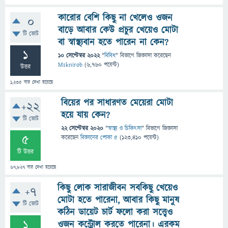
কারোর বেশি কিছু না খেলেও ওজন
0
বাড়ে আবার কেউ প্রচুর খেয়েও মোটা
টি ভোট
বা স্বাস্থ্যবান হতে পারেন না কেন?
1
10 সেপ্টেম্বর 2022
"
বিবিধ
" বিভাগে
জিজ্ঞাসা
করেছেন
Msknirob
(
6,760
পয়েন্ট)
উত্তর
1,235
বার দেখা হয়েছে
বিয়ের পর সাধারণত মেয়েরা মোটা
+22
হয়ে যায় কেন?
টি ভোট
22 সেপ্টেম্বর 2020
"
স্বাস্থ্য ও চিকিৎসা
" বিভাগে
জিজ্ঞাসা
5
করেছেন
বিজ্ঞানের পোকা ৫
(
123,410
পয়েন্ট)
টি উত্তর
67,827
বার দেখা হয়েছে
কিছু লোক সারাজীবন সবকিছু খেয়েও
+7
মোটা হতে পারেনা, আবার কিছু মানুষ
টি ভোট
কঠিন ডায়েট চার্ট ফলো করা সত্ত্বেও
1
ওজন কন্ট্রোল করতে পারেনা। এরকম