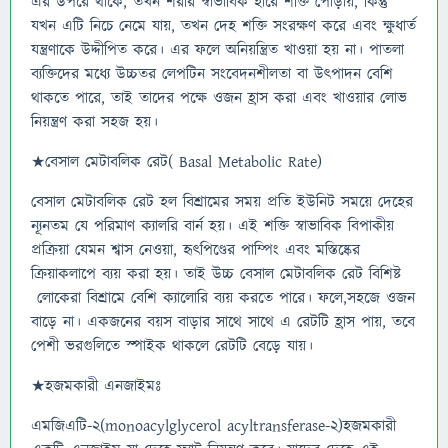
এর উপরে থাকে, তখন শরীর স্বাভাবিক হারে শক্তি পোড়ায়, কিন্তু
যখন এটি নিচে নেমে যায়, তখন দেহ শক্তি সংরক্ষণ করে এবং ক্ষুধার্ত
যন্ত্রণাকে উদ্দীপিত করে। এর ফলে অনিয়ন্ত্রিত খাওয়া হয় না। পাতলা
ব্যক্তিদের মধ্যে উচ্চতর লেপটিন সংবেদনশীলতা বা উৎপাদন বেশি
থাকতে পারে, তাই তাদের পক্ষে ওজন হ্রাস করা এবং খাওয়ার লোভ
নিয়ন্ত্রণ করা সহজ হয়।
★বেসাল মেটাবলিক রেট( Basal Metabolic Rate)
বেসাল মেটাবলিক রেট হল বিশ্রামের সময় প্রতি ইউনিট সময়ে দেহের
ন্যূনতম যে পরিমাণ ক্যালরি বার্ন হয়। এই শক্তি স্বাভাবিক বিপাকীয়
প্রক্রিয়া যেমন শ্বাস নেওয়া, হৃৎপিণ্ডের পাম্পিং এবং মস্তিষ্কের
ক্রিয়াকলাপে ব্যয় করা হয়। তাই উচ্চ বেসাল মেটাবলিক রেট বিশিষ্ট
লোকেরা বিশ্রামে বেশি ক্যালোরি ব্যয় করতে পারে। ফলে,সহজে ওজন
বাড়ে না। একজনের বয়স বাড়ার সাথে সাথে এ রেটটি হ্রাস পায়, তবে
পেশী ভরগুলিতে স্পাইক থাকলে রেটটি বেড়ে যায়।
★হজমকারী এনজাইমঃ
এমজিএটি-২(monoacylglycerol acyltransferase-2)হজমকারী