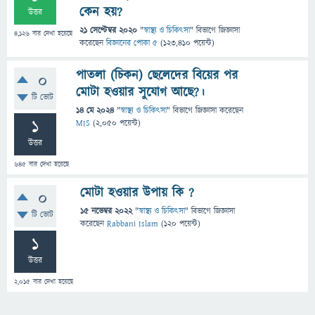
কেন হয়?
উত্তর
21 সেপ্টেম্বর 2020
"
স্বাস্থ্য ও চিকিৎসা
" বিভাগে
জিজ্ঞাসা
4,126
বার দেখা হয়েছে
করেছেন
বিজ্ঞানের পোকা ৫
(
123,410
পয়েন্ট)
পাতলা (চিকন) ছেলেদের বিয়ের পর
0
মোটা হওয়ার সুযোগ আছে?।
টি ভোট
14 মে 2024
"
স্বাস্থ্য ও চিকিৎসা
" বিভাগে
জিজ্ঞাসা
করেছেন
1
MIS
(
2,050
পয়েন্ট)
উত্তর
645
বার দেখা হয়েছে
মোটা হওয়ার উপায় কি ?
0
15 নভেম্বর 2022
"
স্বাস্থ্য ও চিকিৎসা
" বিভাগে
জিজ্ঞাসা
টি ভোট
করেছেন
Rabbani Islam
(
120
পয়েন্ট)
1
উত্তর
2,015
বার দেখা হয়েছে