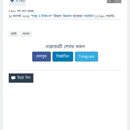
টি ভোট
5,456
বার দেখা হয়েছে
12 অগাস্ট 2021
"
স্বাস্থ্য ও চিকিৎসা
" বিভাগে
জিজ্ঞাসা
করেছেন
প্যারাফিন
(
2,760
পয়েন্ট)
মোটা
খাওয়া
প্রশ্নোত্তরটি শেয়ার করুন
ফেসবুক
লিঙ্কইডিন
Telegram