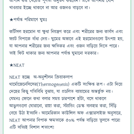
আপনি কম খেয়েও পূর্ণতা অনুভব করবেন। এতে আপনার বেশি
খাওয়ার ইচ্ছে থাকবে না আর ওজনও বাড়বে না।
★পর্যাপ্ত পরিমাণে ঘুমঃ
কর্টিসল হরমোন যা ক্ষুধা নিয়ন্ত্রণ করে এবং শরীরের জন্য কার্বস এবং
ফ্যাট বিপাকে বাঁধা দেয়। ঘুমের অভাবে এই হরমোনগুলো উৎপন্ন হয়,
যা আপনার শরীরের জন্য ক্ষতিকর এবং ওজন বাড়িয়ে দিতে পারে।
তাই ফিট থাকার জন্য আপনার পর্যাপ্ত ঘুমানো দরকার।
★NEAT
NEAT হচ্ছে অ-অনুশীলন ক্রিয়াকলাপ
থার্মোজেনেসিসের(Thermogenesis) একটি সংক্ষিপ্ত রূপ। এটা দিয়ে
দেহের কিছু গতিবিধি বুঝায়, যা প্রচলিত ব্যায়ামের অন্তর্ভুক্ত নয়।
যেমনঃ ফোনে কথা বলার সময় চারপাশে হাঁটা, বসে থাকলে
আঙুলগুলো ঘোরানো, রান্না করা, স্ট্যান্ডিং ডেস্ক ব্যবহার করা, সিঁড়ি
বেয়ে উঠা ইত্যাদি। আমেরিকান কাউন্সিল অফ এক্সারসাইজ অনুসারে,
NEAT আপনার বিপাক ক্ষমতাকে ৫০% পর্যন্ত বাড়িয়ে তুলতে পারে!
এটি সত্যিই বিশাল শতাংশ!