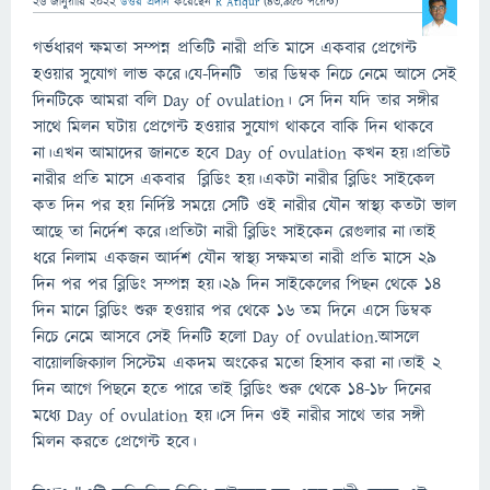
26 জানুয়ারি 2022
উত্তর প্রদান
করেছেন
R Atiqur
(
43,950
পয়েন্ট)
গর্ভধারণ ক্ষমতা সম্পন্ন প্রতিটি নারী প্রতি মাসে একবার প্রেগেন্ট
হওয়ার সুযোগ লাভ করে।যে-দিনটি তার ডিম্বক নিচে নেমে আসে সেই
দিনটিকে আমরা বলি Day of ovulation। সে দিন যদি তার সঙ্গীর
সাথে মিলন ঘটায় প্রেগেন্ট হওয়ার সুযোগ থাকবে বাকি দিন থাকবে
না।এখন আমাদের জানতে হবে Day of ovulation কখন হয়।প্রতিট
নারীর প্রতি মাসে একবার ব্লিডিং হয়।একটা নারীর ব্লিডিং সাইকেল
কত দিন পর হয় নির্দিষ্ট সময়ে সেটি ওই নারীর যৌন স্বাস্থ্য কতটা ভাল
আছে তা নির্দেশ করে।প্রতিটা নারী ব্লিডিং সাইকেন রেগুলার না।তাই
ধরে নিলাম একজন আর্দশ যৌন স্বাস্থ্য সক্ষমতা নারী প্রতি মাসে ২৯
দিন পর পর ব্লিডিং সম্পন্ন হয়।২৯ দিন সাইকেলের পিছন থেকে ১৪
দিন মানে ব্লিডিং শুরু হওয়ার পর থেকে ১৬ তম দিনে এসে ডিম্বক
নিচে নেমে আসবে সেই দিনটি হলো Day of ovulation.আসলে
বায়োলজিক্যাল সিস্টেম একদম অংকের মতো হিসাব করা না।তাই ২
দিন আগে পিছনে হতে পারে তাই ব্লিডিং শুরু থেকে ১৪-১৮ দিনের
মধ্যে Day of ovulation হয়।সে দিন ওই নারীর সাথে তার সঙ্গী
মিলন করতে প্রেগেন্ট হবে।