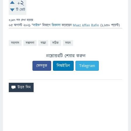
+2
টি ভোট
3,147
বার দেখা হয়েছে
05 অগাস্ট 2021
"
লাইফ
" বিভাগে
জিজ্ঞাসা
করেছেন
Muaz Affan Rafin
(
1,630
পয়েন্ট)
সহবাস
সম্ভাবনা
বাচ্চা
সঠিক
সময়
প্রশ্নোত্তরটি শেয়ার করুন
ফেসবুক
লিঙ্কইডিন
Telegram