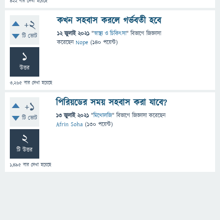
422
বার দেখা হয়েছে
কখন সহবাস করলে গর্ভবতী হবে
+2
12 জুলাই 2021
"
স্বাস্থ্য ও চিকিৎসা
" বিভাগে
জিজ্ঞাসা
টি ভোট
করেছেন
Nope
(
140
পয়েন্ট)
1
উত্তর
3,265
বার দেখা হয়েছে
পিরিয়ডের সময় সহবাস করা যাবে?
+1
13 জুলাই 2021
"
মিথোলজি
" বিভাগে
জিজ্ঞাসা
করেছেন
টি ভোট
Afrin Soha
(
130
পয়েন্ট)
2
টি উত্তর
1,495
বার দেখা হয়েছে