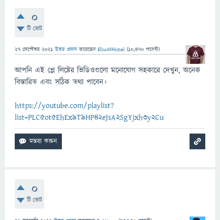
0
টি ভোট
27 সেপ্টেম্বর 2021
উত্তর প্রদান
করেছেন
EliusHHimel
(
10,470
পয়েন্ট)
আপনি এই প্লে লিষ্টের ভিডিওগুলো মনোযোগ সহকারে দেখুন, অনেক
বিস্তারিত এবং সঠিক তথ্য পাবেন।
https://youtube.com/playlist?
list=PLC5ot5EhEx9T9HP42eJsA2SgYjxh3y2Cu
0
টি ভোট