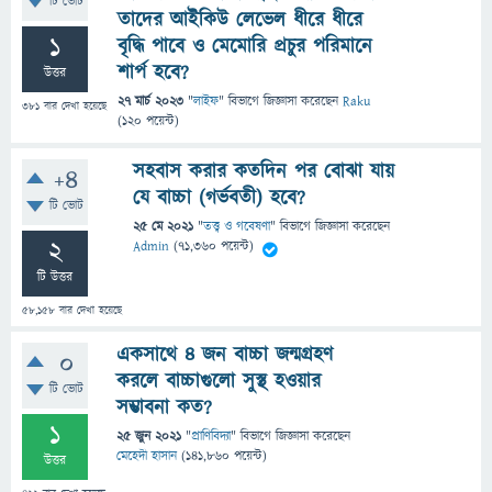
টি ভোট
তাদের আইকিউ লেভেল ধীরে ধীরে
1
বৃদ্ধি পাবে ও মেমোরি প্রচুর পরিমানে
শার্প হবে?
উত্তর
27 মার্চ 2023
"
লাইফ
" বিভাগে
জিজ্ঞাসা
করেছেন
Raku
381
বার দেখা হয়েছে
(
120
পয়েন্ট)
সহবাস করার কতদিন পর বোঝা যায়
+4
যে বাচ্চা (গর্ভবতী) হবে?
টি ভোট
25 মে 2021
"
তত্ত্ব ও গবেষণা
" বিভাগে
জিজ্ঞাসা
করেছেন
2
Admin
(
71,360
পয়েন্ট)
টি উত্তর
58,158
বার দেখা হয়েছে
একসাথে ৪ জন বাচ্চা জন্মগ্রহণ
0
করলে বাচ্চাগুলো সুস্থ হওয়ার
টি ভোট
সম্ভাবনা কত?
1
25 জুন 2021
"
প্রাণিবিদ্যা
" বিভাগে
জিজ্ঞাসা
করেছেন
মেহেদী হাসান
(
141,860
পয়েন্ট)
উত্তর