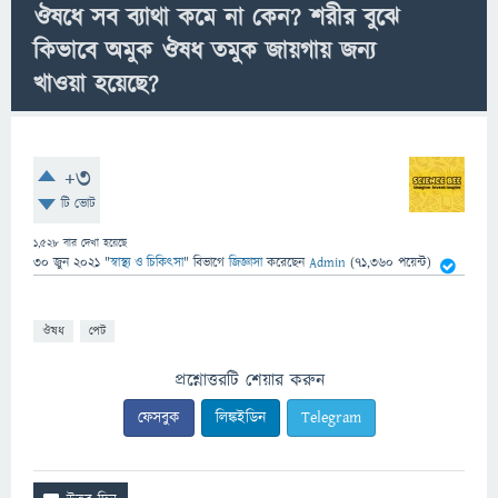
ঔষধে সব ব্যাথা কমে না কেন? শরীর বুঝে
কিভাবে অমুক ঔষধ তমুক জায়গায় জন্য
খাওয়া হয়েছে?
+3
টি ভোট
1,528
বার দেখা হয়েছে
30 জুন 2021
"
স্বাস্থ্য ও চিকিৎসা
" বিভাগে
জিজ্ঞাসা
করেছেন
Admin
(
71,360
পয়েন্ট)
ঔষধ
পেট
প্রশ্নোত্তরটি শেয়ার করুন
ফেসবুক
লিঙ্কইডিন
Telegram