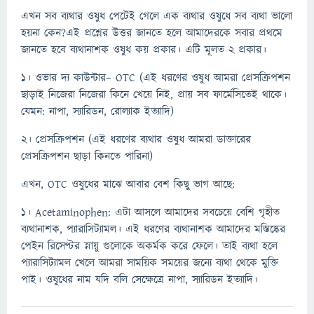
এখন
সব
ব্যথার
ওষুধ
পেটেই
গেলে
এক
ব্যথার
ওষুধে
সব
ব্যথা
ভালো
হয়না
কেন
?
এই
প্রশ্নের
উত্তর
জানতে
হলে
আমাদেরকে
সবার
প্রথমে
জানতে
হবে
ব্যথানাশক
ওষুধ
কয়
প্রকার।
এটি
মূলত
২
প্রকার।
১।
ওভার
দ্য
কাউন্টার
– OTC (
এই
ধরণের
ওষুধ
আমরা
প্রেসক্রিপশন
ছাড়াই
নিজেরা
নিজেরা
কিনে
খেয়ে
নিই
,
প্রায়
সব
ফার্মেসিতেই
থাকে।
যেমন
:
নাপা
,
স্যারিডন
,
রোল্যাক
ইত্যাদি
)
২।
প্রেসক্রিপশন
(
এই
ধরণের
ব্যথার
ওষুধ
আমরা
ডাক্তারের
প্রেসক্রিপশন
ছাড়া
কিনতে
পারিনা
)
এখন
, OTC
ওষুধের
মাঝে
আবার
বেশ
কিছু
ভাগ
আছে
:
১।
Acetaminophen:
এটা
আসলে
আমাদের
সবচেয়ে
বেশি
গৃহীত
ব্যথানাশক
,
প্যারাসিট্যামল।
এই
ধরণের
ব্যথানাশক
আমাদের
মস্তিষ্কের
পেইন
রিসেপ্টর
স্নায়ু
গুলোকে
অকর্মক
করে
ফেলে।
তাই
ব্যথা
হলে
প্যারাসিট্যামল
খেলে
আমরা
সাময়িক
সময়ের
জন্যে
ব্যথা
থেকে
মুক্তি
পাই।
ওষুধের
নাম
যদি
বলি
সেক্ষেত্রে
নাপা
,
স্যারিডন
ইত্যাদি।