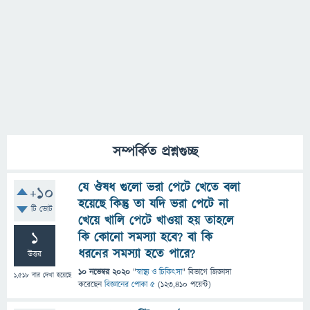
সম্পর্কিত প্রশ্নগুচ্ছ
যে ঔষধ গুলো ভরা পেটে খেতে বলা
+10
হয়েছে কিন্তু তা যদি ভরা পেটে না
টি ভোট
খেয়ে খালি পেটে খাওয়া হয় তাহলে
1
কি কোনো সমস্যা হবে? বা কি
ধরনের সমস্যা হতে পারে?
উত্তর
10 নভেম্বর 2020
"
স্বাস্থ্য ও চিকিৎসা
" বিভাগে
জিজ্ঞাসা
1,518
বার দেখা হয়েছে
করেছেন
বিজ্ঞানের পোকা ৫
(
123,410
পয়েন্ট)