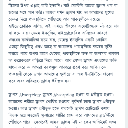
স্কিনের উপর এপ্লাই করি ইত্যাদি। বাট মোস্টলি আমরা ড্রাগস খায় বা
জলের সঙ্গে পান করি। আমরা যখন ড্রাগস খায় তা আমাদের মুখের
ভেতর দিয়ে পাকস্থলিতে পৌঁছাচ্ছে আর পাকস্থলীতে রয়েছে
হাইড্রোক্লোরিক এসিড, এই এসিডে ঔষধের এফেক্টিভনেস নষ্ট হয়ে যায়
বা কমে যায়। যেমম ইনসুলিন, হাইড্রোক্লোরিক এসিডের কারণে
ঔষধের কার্যকারিতা কমে যায়, যেহেতু ইনসুলিন একটি প্রোটিন।
এছাড়া কিছুকিছু ঔষধ আছে যা আমাদের পাকস্থলিতে ক্ষতের সৃস্টি
করতে পারে অথবা আগে থেকেই পাকস্থলিতে ক্ষত বা আলসার থাকলে
তা কয়েকগুণে বাড়িয়ে দিতে পারে। আর যেসব ড্রাগস এধরণের ক্ষতি
সাধন করে তা আমরা ক্যাপস্যুল আকারে গ্রহণ করে থাকি। তো
পাকস্থলী থেকে ড্রাগস আমাদের ক্ষুদ্রান্ত্রে বা স্মল ইনটাস্টিনে প্রবেশ
করে এবং এরিমধ্যে ড্রাগস দ্রবীভূত হয়।
ড্রাগস Absorption: ড্রাগস Absorption হওয়া বা দ্রবীভূত হওয়া।
আমাদের শরীরে ড্রাগস শোষিত হওয়ার পূর্বশর্ত হলো ড্রাগস দ্রবীভূত
হওয়া। আর ড্রাগস দ্রবীভূত হতে পারলেই ড্রাগস ছোটছোট কণায়
বিভক্ত হয়ে সহজেই ক্ষুদ্রান্ত্রের প্রাচীর ভেদ করে আমাদের ব্লাডস্টিমে
পৌঁছাতে পারে। যেভাবেই আমরা ড্রাগস নিই না কেন আল্টিমেট লক্ষ্য