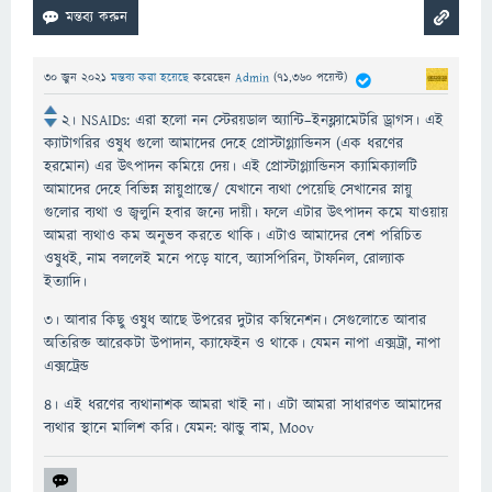
30 জুন 2021
মন্তব্য করা হয়েছে
করেছেন
Admin
(
71,360
পয়েন্ট)
২।
NSAIDs:
এরা
হলো
নন
স্টেরয়ডাল
অ্যান্টি
–
ইনফ্ল্যামেটরি
ড্রাগস।
এই
ক্যাটাগরির
ওষুধ
গুলো
আমাদের
দেহে
প্রোস্টাগ্ল্যান্ডিনস
(
এক
ধরণের
হরমোন
)
এর
উৎপাদন
কমিয়ে
দেয়।
এই
প্রোস্টাগ্ল্যান্ডিনস
ক্যামিক্যালটি
আমাদের
দেহে
বিভিন্ন
স্নায়ুপ্রান্তে
/
যেখানে
ব্যথা
পেয়েছি
সেখানের
স্নায়ু
গুলোর
ব্যথা
ও
জ্বলুনি
হবার
জন্যে
দায়ী।
ফলে
এটার
উৎপাদন
কমে
যাওয়ায়
আমরা
ব্যথাও
কম
অনুভব
করতে
থাকি।
এটাও
আমাদের
বেশ
পরিচিত
ওষুধই
,
নাম
বললেই
মনে
পড়ে
যাবে
,
অ্যাসপিরিন
,
টাফনিল
,
রোল্যাক
ইত্যাদি।
৩।
আবার
কিছু
ওষুধ
আছে
উপরের
দুটার
কম্বিনেশন।
সেগুলোতে
আবার
অতিরিক্ত
আরেকটা
উপাদান
,
ক্যাফেইন
ও
থাকে।
যেমন
নাপা
এক্সট্রা
,
নাপা
এক্সট্রেন্ড
৪।
এই
ধরণের
ব্যথানাশক
আমরা
খাই
না।
এটা
আমরা
সাধারণত
আমাদের
ব্যথার
স্থানে
মালিশ
করি।
যেমন
:
ঝান্ডু
বাম
, Moov