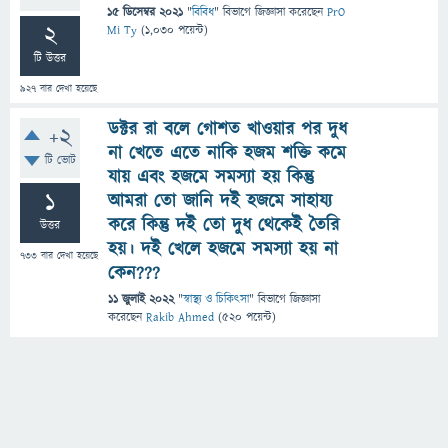
15 ডিসেম্বর 2021
"
বিবিধ
" বিভাগে
জিজ্ঞাসা
করেছেন
PrO
2
Mi Ty
(
1,030
পয়েন্ট)
টি উত্তর
927
বার দেখা হয়েছে
ডক্টর রা বলে গোশত খাওয়ার পর দুধ
+2
না খেতে এতে নাকি হজম শক্তি কমে
টি ভোট
যায় এবং হজমে সমস্যা হয় কিন্তু
1
আমরা তো জানি দই হজমে সাহায্য
করে কিন্তু দই তো দুধ থেকেই তৈরি
উত্তর
হয়। দই খেলে হজমে সমস্যা হয় না
733
বার দেখা হয়েছে
কেন???
11 জুলাই 2022
"
স্বাস্থ্য ও চিকিৎসা
" বিভাগে
জিজ্ঞাসা
করেছেন
Rakib Ahmed
(
520
পয়েন্ট)