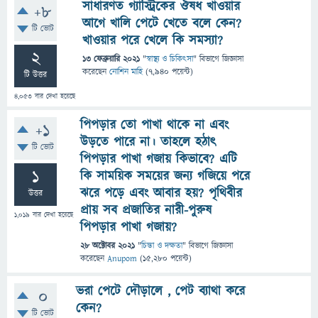
সাধারণত গ্যাস্ট্রিকের ঔষধ খাওয়ার
+8
আগে খালি পেটে খেতে বলে কেন?
টি ভোট
খাওয়ার পরে খেলে কি সমস্যা?
2
13 ফেব্রুয়ারি 2021
"
স্বাস্থ্য ও চিকিৎসা
" বিভাগে
জিজ্ঞাসা
করেছেন
নোশিন মাহি
(
7,940
পয়েন্ট)
টি উত্তর
4,053
বার দেখা হয়েছে
পিপড়ার তো পাখা থাকে না এবং
+1
উড়তে পারে না। তাহলে হঠাৎ
টি ভোট
পিপড়ার পাখা গজায় কিভাবে? এটি
1
কি সাময়িক সময়ের জন্য গজিয়ে পরে
ঝরে পড়ে এবং আবার হয়? পৃথিবীর
উত্তর
প্রায় সব প্রজাতির নারী-পুরুষ
1,019
বার দেখা হয়েছে
পিপড়ার পাখা গজায়?
28 অক্টোবর 2021
"
চিন্তা ও দক্ষতা
" বিভাগে
জিজ্ঞাসা
করেছেন
Anupom
(
15,280
পয়েন্ট)
ভরা পেটে দৌড়ালে , পেট ব্যাথা করে
0
কেন?
টি ভোট