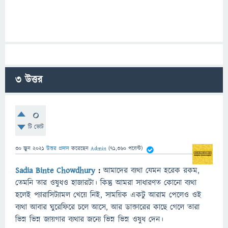
3
উত্তর
0
টি ভোট
30 জুন 2021
উত্তর প্রদান
করেছেন
Admin
(
71,360
পয়েন্ট)
Sadia Binte Chowdhury
:
আমাদের
ব্যথা
যেমন
হরেক
রকম
,
তেমনি
তার
ওষুধও
হাজারটা।
কিন্তু
আমরা
সাধারণত
কোনো
ব্যথা
হলেই
প্যারাসিট্যামল
খেয়ে
নিই
,
সাময়িক
একটু
আরাম
পেলেও
ওই
ব্যথা
আবার
ঘুরেফিরে
চলে
আসে
,
আর
ডাক্তারের
কাছে
গেলে
তারা
ভিন্ন
ভিন্ন
জায়গার
ব্যথার
জন্যে
ভিন্ন
ভিন্ন
ওষুধ
দেন।