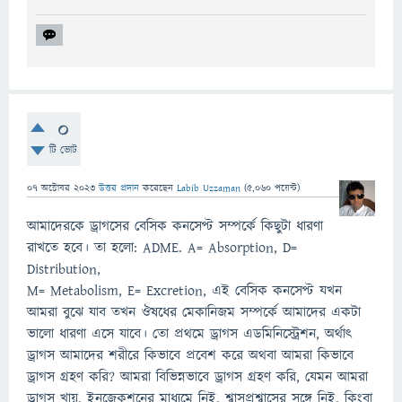
0
টি ভোট
07 অক্টোবর 2023
উত্তর প্রদান
করেছেন
Labib Uzzaman
(
5,060
পয়েন্ট)
আমাদেরকে ড্রাগসের বেসিক কনসেপ্ট সম্পর্কে কিছুটা ধারণা
রাখতে হবে। তা হলো: ADME. A= Absorption, D=
Distribution,
M= Metabolism, E= Excretion, এই বেসিক কনসেপ্ট যখন
আমরা বুঝে যাব তখন ঔষধের মেকানিজম সম্পর্কে আমাদের একটা
ভালো ধারণা এসে যাবে। তো প্রথমে ড্রাগস এডমিনিস্ট্রেশন, অর্থাৎ
ড্রাগস আমাদের শরীরে কিভাবে প্রবেশ করে অথবা আমরা কিভাবে
ড্রাগস গ্রহণ করি? আমরা বিভিন্নভাবে ড্রাগস গ্রহণ করি, যেমন আমরা
ড্রাগস খায়, ইনজেকশনের মাধ্যমে নিই, শ্বাসপ্রশ্বাসের সঙ্গে নিই, কিংবা