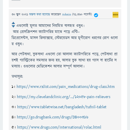
30 জুন 2021
মন্তব্য করা হয়েছে
করেছেন
Admin
(
71,360
পয়েন্ট)
এগুলোই
মূলত
আমাদের
নিয়মিত
ব্যবহৃত
ওষুধ।
আর
প্রেসক্রিপশন
ক্যাটাগরির
মাঝে
পড়ে
এন্টি
–
ডিপ্রেসেন্টস
,
মাসল
রিল্যাক্সার
,
স্টেরয়েডস
আর
মৃগীরোগ
ধরণের
রোগ
গুলো
র
ওষুধ।
আর
পেটব্যথা
,
বুকব্যথা
এগুলো
তো
আলাদা
ক্যাটাগরিতে
পড়ে
,
পেটব্যথা
প্রা
য়শই
গ্যাস্ট্রিকের
সমস্যার
জন্য
হয়
,
আবার
বুক
ব্যাথা
হয়
গ্যাস
বা
হার্টের
স
মস্যায়।
ওগুলোর
মেডিকেশন
আবার
সম্পূর্ণ
আলাদা।
তথ্যসূত্র
:
১।
https://www.rxlist.com/pain_medications/drug-class.htm
২।
https://my.clevelandclinic.org/.../12058-pain-relievers
৩।
https://www.tabletwise.net/bangladesh/tufnil-tablet
৪।
https://go.drugbank.com/drugs/DB00316
৫।
https://www.drugs.com/international/rolac.html