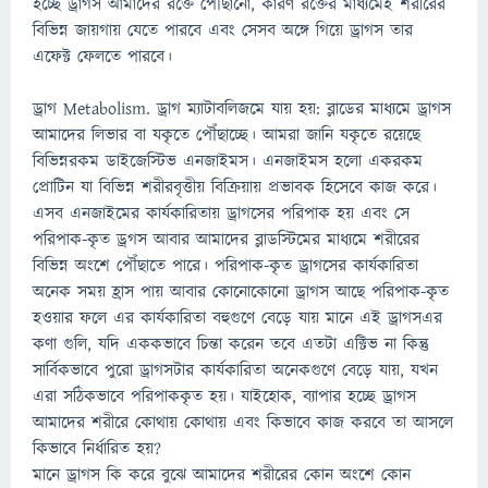
হচ্ছে ড্রাগস আমাদের রক্তে পৌঁছানো, কারণ রক্তের মাধ্যমেই শরীরের
বিভিন্ন জায়গায় যেতে পারবে এবং সেসব অঙ্গে গিয়ে ড্রাগস তার
এফেক্ট ফেলতে পারবে।
ড্রাগ Metabolism. ড্রাগ ম্যাটাবলিজমে যায় হয়: ব্লাডের মাধ্যমে ড্রাগস
আমাদের লিভার বা যকৃতে পৌঁছাচ্ছে। আমরা জানি যকৃতে রয়েছে
বিভিন্নরকম ডাইজেস্টিভ এনজাইমস। এনজাইমস হলো একরকম
প্রোটিন যা বিভিন্ন শরীরবৃত্তীয় বিক্রিয়ায় প্রভাবক হিসেবে কাজ করে।
এসব এনজাইমের কার্যকারিতায় ড্রাগসের পরিপাক হয় এবং সে
পরিপাক-কৃত ড্রগস আবার আমাদের ব্লাডস্টিমের মাধ্যমে শরীরের
বিভিন্ন অংশে পৌঁছাতে পারে। পরিপাক-কৃত ড্রাগসের কার্যকারিতা
অনেক সময় হ্রাস পায় আবার কোনোকোনো ড্রাগস আছে পরিপাক-কৃত
হওয়ার ফলে এর কার্যকারিতা বহুগুণে বেড়ে যায় মানে এই ড্রাগসএর
কণা গুলি, যদি এককভাবে চিন্তা করেন তবে এতটা এক্টিভ না কিন্তু
সার্বিকভাবে পুরো ড্রাগসটার কার্যকারিতা অনেকগুণে বেড়ে যায়, যখন
এরা সঠিকভাবে পরিপাককৃত হয়। যাইহোক, ব্যাপার হচ্ছে ড্রাগস
আমাদের শরীরে কোথায় কোথায় এবং কিভাবে কাজ করবে তা আসলে
কিভাবে নির্ধারিত হয়?
মানে ড্রাগস কি করে বুঝে আমাদের শরীরের কোন অংশে কোন