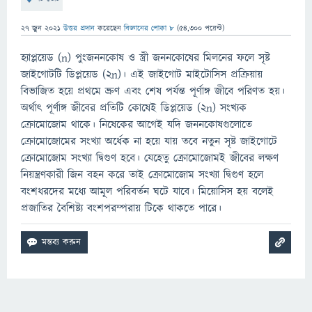
27 জুন 2021
উত্তর প্রদান
করেছেন
বিজ্ঞানের পোকা ৮
(
54,300
পয়েন্ট)
হ্যাপ্লয়েড (n) পুংজননকোষ ও স্ত্রী জননকোষের মিলনের ফলে সৃষ্ট
জাইগােটটি ডিপ্লয়েড (2n)। এই জাইগােট মাইটোসিস প্রক্রিয়ায়
বিভাজিত হয়ে প্রথমে ভ্রুণ এবং শেষ পর্যন্ত পূর্ণাঙ্গ জীবে পরিণত হয়।
অর্থাৎ পূর্ণাঙ্গ জীবের প্রতিটি কোষেই ডিপ্লয়েড (2n) সংখ্যক
ক্রোমােজোম থাকে। নিষেকের আগেই যদি জননকোষগুলােতে
ক্রোমােজোমের সংখ্যা অর্ধেক না হয়ে যায় তবে নতুন সৃষ্ট জাইগােটে
ক্রোমােজোম সংখ্যা দ্বিগুণ হবে। যেহেতু ক্রোমােজোমই জীবের লক্ষণ
নিয়ন্ত্রণকারী জিন বহন করে তাই ক্রোমােজোম সংখ্যা দ্বিগুণ হলে
বংশধরদের মধ্যে আমূল পরিবর্তন ঘটে যাবে। মিয়ােসিস হয় বলেই
প্রজাতির বৈশিষ্ট্য বংশপরম্পরায় টিকে থাকতে পারে।