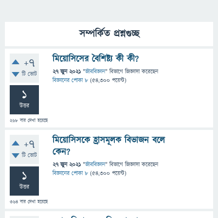
সম্পর্কিত প্রশ্নগুচ্ছ
মিয়ােসিসের বৈশিষ্ট্য কী কী?
+7
27 জুন 2021
"
জীববিজ্ঞান
" বিভাগে
জিজ্ঞাসা
করেছেন
টি ভোট
বিজ্ঞানের পোকা ৮
(
54,300
পয়েন্ট)
1
উত্তর
268
বার দেখা হয়েছে
মিয়ােসিসকে হ্রাসমূলক বিভাজন বলে
+7
কেন?
টি ভোট
27 জুন 2021
"
জীববিজ্ঞান
" বিভাগে
জিজ্ঞাসা
করেছেন
1
বিজ্ঞানের পোকা ৮
(
54,300
পয়েন্ট)
উত্তর
364
বার দেখা হয়েছে