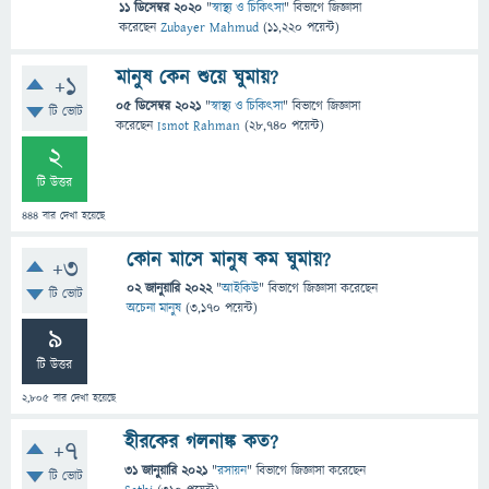
11 ডিসেম্বর 2020
"
স্বাস্থ্য ও চিকিৎসা
" বিভাগে
জিজ্ঞাসা
করেছেন
Zubayer Mahmud
(
11,220
পয়েন্ট)
মানুষ কেন শুয়ে ঘুমায়?
+1
05 ডিসেম্বর 2021
"
স্বাস্থ্য ও চিকিৎসা
" বিভাগে
জিজ্ঞাসা
টি ভোট
করেছেন
Ismot Rahman
(
28,740
পয়েন্ট)
2
টি উত্তর
444
বার দেখা হয়েছে
কোন মাসে মানুষ কম ঘুমায়?
+3
02 জানুয়ারি 2022
"
আইকিউ
" বিভাগে
জিজ্ঞাসা
করেছেন
টি ভোট
অচেনা মানুষ
(
3,170
পয়েন্ট)
9
টি উত্তর
2,805
বার দেখা হয়েছে
হীরকের গলনাঙ্ক কত?
+7
31 জানুয়ারি 2021
"
রসায়ন
" বিভাগে
জিজ্ঞাসা
করেছেন
টি ভোট