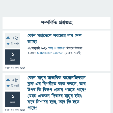
সম্পর্কিত প্রশ্নগুচ্ছ
কোন মহাদেশে সবচেয়ে কম দেশ
+6
আছে?
টি ভোট
27 জানুয়ারি 2021
"
তত্ত্ব ও গবেষণা
" বিভাগে
জিজ্ঞাসা
1
করেছেন
Mahabubur Rahman
(
1,480
পয়েন্ট)
উত্তর
358
বার দেখা হয়েছে
কোন মানুষ স্বাভাবিক বায়োলজিক্যাল
+8
ক্লক এর বিপরীতে কাজ করলে, তার
টি ভোট
উপর কি বিরূপ প্রভাব পড়তে পারে?
1
যেমন একজন দিবাচর মানুষ হঠাৎ
করে নিশাচর হলে, তার কি হতে
উত্তর
পারে?
505
বার দেখা হয়েছে