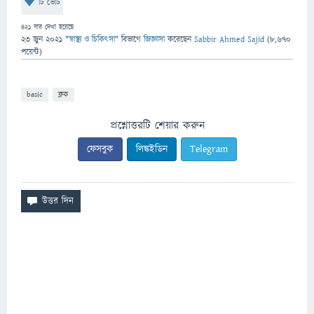
টি ভোট
421
বার দেখা হয়েছে
23 জুন 2021
"
স্বাস্থ্য ও চিকিৎসা
" বিভাগে
জিজ্ঞাসা
করেছেন
Sabbir Ahmed Sajid
(
8,670
পয়েন্ট)
basic
ক্লক
প্রশ্নোত্তরটি শেয়ার করুন
ফেসবুক
লিঙ্কইডিন
Telegram