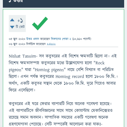
1
উত্তর
+1
টি ভোট
05 জুন 2020
উত্তর প্রদান
করেছেন
বিজ্ঞানের পোকা 2
(
10,910
পয়েন্ট)
06 জুন 2020
নির্বাচিত
করেছেন
Admin
Nishat Tasnim- সব কবুতরের এই বিশেষ ক্ষমতাটি ছিলো না। এই
বিশেষ ক্ষমতাসম্পন্ন কবুতরের মধ্যে উল্লেখযোগ্য হলো "Rock
pigeon" যারা "Homing pigeon" নামে বেশি বিখ্যাত বা পরিচিত
ছিলো। এখন পর্যন্ত কবুতরের Homing record হলো ১৮০০ কি.মি.।
অর্থাৎ, একটি কবুতর সস্থান থেকে ১৮০০ কি.মি. দূরে গিয়েও আবার
ফিরে এসেছিলো।
কবুতরের এই ঘরে ফেরার ব্যাপারটি নিয়ে অনেক গবেষণা হয়েছে।
এই ব্যাপারটিতে জীববিজ্ঞানের সাথে সাথে কোয়ান্টাম মেকানিক্সেরও
রয়েছে সমান অবদান। সাম্প্রতিক সময়ের একটি গবেষণা অনেক
গ্রহণযোগ্যতা পেয়েছে। সেটি সম্পর্কেই আলোচনা করা যাকঃ-