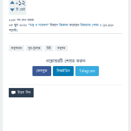
+12
টি ভোট
3,135
বার দেখা হয়েছে
05 জুন 2020
"
তত্ত্ব ও গবেষণা
" বিভাগে
জিজ্ঞাসা
করেছেন
বিজ্ঞানের পোকা 2
(
10,910
পয়েন্ট)
কবুতরের
দূর-দূরান্তে
চিঠি
কবুতর
প্রশ্নোত্তরটি শেয়ার করুন
ফেসবুক
লিঙ্কইডিন
Telegram