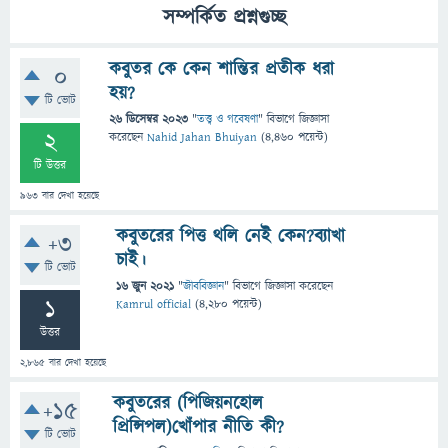
সম্পর্কিত প্রশ্নগুচ্ছ
কবুতর কে কেন শান্তির প্রতীক ধরা
0
হয়?
টি ভোট
26 ডিসেম্বর 2023
"
তত্ত্ব ও গবেষণা
" বিভাগে
জিজ্ঞাসা
2
করেছেন
Nahid Jahan Bhuiyan
(
4,460
পয়েন্ট)
টি উত্তর
963
বার দেখা হয়েছে
কবুতরের পিত্ত থলি নেই কেন?ব্যাখা
+3
চাই।
টি ভোট
16 জুন 2021
"
জীববিজ্ঞান
" বিভাগে
জিজ্ঞাসা
করেছেন
1
Kamrul official
(
4,280
পয়েন্ট)
উত্তর
2,865
বার দেখা হয়েছে
কবুতরের (পিজিয়নহোল
+15
প্রিন্সিপল)খোঁপার নীতি কী?
টি ভোট