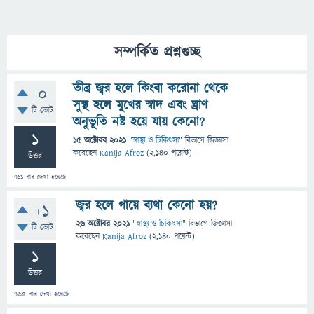
সম্পর্কিত প্রশ্নগুচ্ছ
তীব্র জ্বর হলে কিংবা করোনা থেকে
0
সুস্থ হলে মুখের স্বাদ এবং ঘ্রাণ
টি ভোট
অনুভূতি নষ্ট হয়ে যায় কেনো?
1
15 অক্টোবর 2021
"
স্বাস্থ্য ও চিকিৎসা
" বিভাগে
জিজ্ঞাসা
করেছেন
Kanija Afroz
(
2,140
পয়েন্ট)
উত্তর
711
বার দেখা হয়েছে
জ্বর হলে গায়ে ব্যথা কেনো হয়?
+1
26 অক্টোবর 2021
"
স্বাস্থ্য ও চিকিৎসা
" বিভাগে
জিজ্ঞাসা
টি ভোট
করেছেন
Kanija Afroz
(
2,140
পয়েন্ট)
1
উত্তর
765
বার দেখা হয়েছে