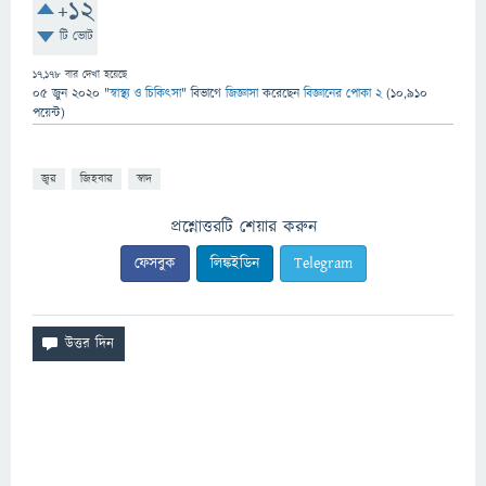
+12
টি ভোট
17,178
বার দেখা হয়েছে
05 জুন 2020
"
স্বাস্থ্য ও চিকিৎসা
" বিভাগে
জিজ্ঞাসা
করেছেন
বিজ্ঞানের পোকা 2
(
10,910
পয়েন্ট)
জ্বর
জিহবার
স্বাদ
প্রশ্নোত্তরটি শেয়ার করুন
ফেসবুক
লিঙ্কইডিন
Telegram