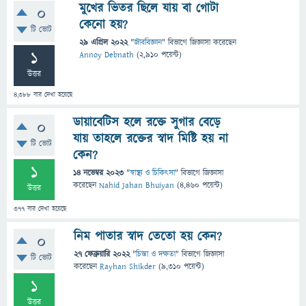
মুখের ভিতর ছিলে যায় বা গোটা
0
কেনো হয়?
টি ভোট
29 এপ্রিল 2022
"
জীববিজ্ঞান
" বিভাগে
জিজ্ঞাসা
করেছেন
1
Annoy Debnath
(
2,910
পয়েন্ট)
উত্তর
4,388
বার দেখা হয়েছে
ডায়াবেটিস হলে রক্তে সুগার বেড়ে
0
যায় তাহলে রক্তের স্বাদ মিষ্টি হয় না
টি ভোট
কেন?
1
14 নভেম্বর 2023
"
স্বাস্থ্য ও চিকিৎসা
" বিভাগে
জিজ্ঞাসা
করেছেন
Nahid Jahan Bhuiyan
(
4,460
পয়েন্ট)
উত্তর
377
বার দেখা হয়েছে
নিম পাতার স্বাদ তেতো হয় কেন?
0
27 ফেব্রুয়ারি 2022
"
চিন্তা ও দক্ষতা
" বিভাগে
জিজ্ঞাসা
টি ভোট
করেছেন
Rayhan Shikder
(
9,310
পয়েন্ট)
1
উত্তর