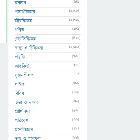
(641)
রসায়ন
(1,035)
পদার্থবিজ্ঞান
(1,830)
জীববিজ্ঞান
(159)
গণিত
(526)
জ্যোতির্বিজ্ঞান
(1,989)
স্বাস্থ্য ও চিকিৎসা
(736)
প্রযুক্তি
(67)
আইকিউ
(81)
সৃজনশীলতা
(388)
লাইফ
(749)
বিবিধ
(385)
চিন্তা ও দক্ষতা
(620)
প্রাণিবিদ্যা
(225)
পরিবেশ
(487)
মনোবিজ্ঞান
(669)
তত্ত্ব ও গবেষণা