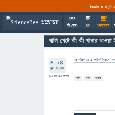
বিজ্ঞান ও প্রযুক্
বী হোম
প্রশ্ন
গরমাগরম!
খালি পেটে কী কী খাবার খাওয়া
23 এপ্রিল 2021
"
লাইফ
" বিভাগে
জিজ্
+4
টি ভোট
495
বার দেখা হয়েছে
খালি
পেট
খাবার