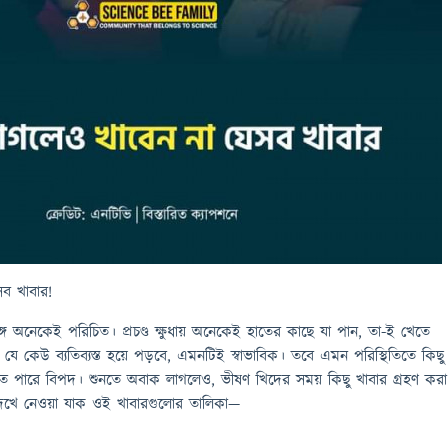
ব খাবার!
ঙ্গে অনেকেই পরিচিত। প্রচণ্ড ক্ষুধায় অনেকেই হাতের কাছে যা পান, তা-ই খেতে
য যে কেউ ব্যতিব্যস্ত হয়ে পড়বে, এমনটিই স্বাভাবিক। তবে এমন পরিস্থিতিতে কিছু
 পারে বিপদ। শুনতে অবাক লাগলেও, ভীষণ খিদের সময় কিছু খাবার গ্রহণ করা
েখে নেওয়া যাক ওই খাবারগুলোর তালিকা—