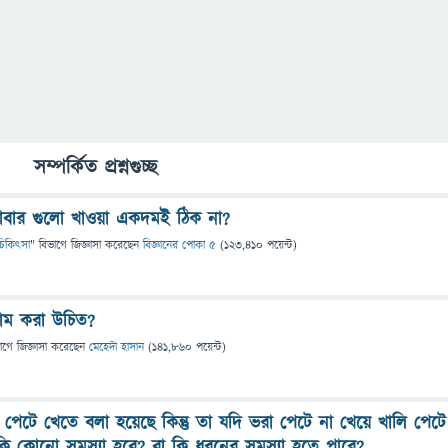
সম্পর্কিত প্রশ্নগুচ্ছ
াবার গুলো খাওয়া একদমই ঠিক না?
ও চিকিৎসা
" বিভাগে
জিজ্ঞাসা
করেছেন
বিজ্ঞানের পোকা ৫
(
123,410
পয়েন্ট)
য়াম করা উচিত?
াগে
জিজ্ঞাসা
করেছেন
মেহেদী হাসান
(
141,860
পয়েন্ট)
পেটে খেতে বলা হয়েছে কিন্তু তা যদি ভরা পেটে না খেয়ে খালি পেটে
ি কোনো সমস্যা হবে? বা কি ধরনের সমস্যা হতে পারে?