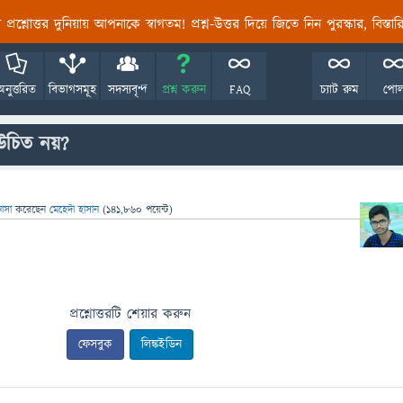
তির প্রশ্নোত্তর দুনিয়ায় আপনাকে স্বাগতম! প্রশ্ন-উত্তর দিয়ে জিতে নিন পুরস্কার, বিস্ত
অনুত্তরিত
বিভাগসমূহ
সদস্যবৃন্দ
প্রশ্ন করুন
FAQ
চ্যাট রুম
পো
 উচিত নয়?
ঞাসা
করেছেন
মেহেদী হাসান
(
141,860
পয়েন্ট)
প্রশ্নোত্তরটি শেয়ার করুন
ফেসবুক
লিঙ্কইডিন