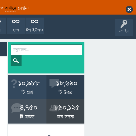
ারিত
এখানে
দেখুন।
ল
ব্যাজ
টপ ইউজার
লগ ইন
10,988
18,690
টি প্রশ্ন
টি উত্তর
4,750
890,125
টি মন্তব্য
জন সদস্য