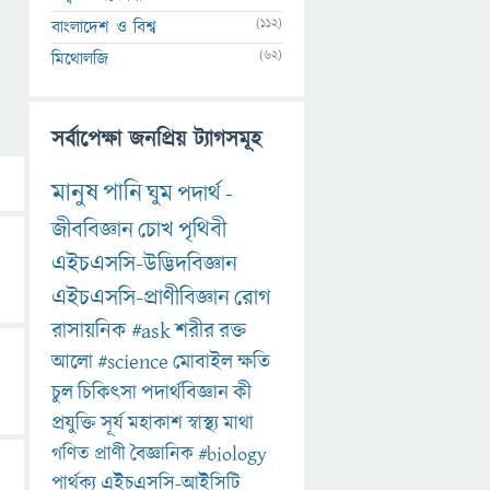
(112)
বাংলাদেশ ও বিশ্ব
(62)
মিথোলজি
সর্বাপেক্ষা জনপ্রিয় ট্যাগসমূহ
মানুষ
পানি
ঘুম
পদার্থ
-
জীববিজ্ঞান
চোখ
পৃথিবী
এইচএসসি-উদ্ভিদবিজ্ঞান
এইচএসসি-প্রাণীবিজ্ঞান
রোগ
রাসায়নিক
#ask
শরীর
রক্ত
আলো
#science
মোবাইল
ক্ষতি
চুল
চিকিৎসা
পদার্থবিজ্ঞান
কী
প্রযুক্তি
সূর্য
মহাকাশ
স্বাস্থ্য
মাথা
গণিত
প্রাণী
বৈজ্ঞানিক
#biology
পার্থক্য
এইচএসসি-আইসিটি