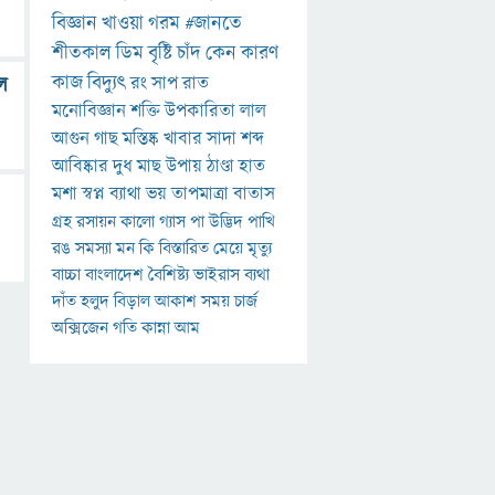
বিজ্ঞান
খাওয়া
গরম
#জানতে
শীতকাল
ডিম
বৃষ্টি
চাঁদ
কেন
কারণ
কাজ
বিদ্যুৎ
রং
সাপ
রাত
ে
মনোবিজ্ঞান
শক্তি
উপকারিতা
লাল
আগুন
গাছ
মস্তিষ্ক
খাবার
সাদা
শব্দ
আবিষ্কার
দুধ
মাছ
উপায়
ঠাণ্ডা
হাত
মশা
স্বপ্ন
ব্যাথা
ভয়
তাপমাত্রা
বাতাস
গ্রহ
রসায়ন
কালো
গ্যাস
পা
উদ্ভিদ
পাখি
রঙ
সমস্যা
মন
কি
বিস্তারিত
মেয়ে
মৃত্যু
বাচ্চা
বাংলাদেশ
বৈশিষ্ট্য
ভাইরাস
ব্যথা
দাঁত
হলুদ
বিড়াল
আকাশ
সময়
চার্জ
অক্সিজেন
গতি
কান্না
আম