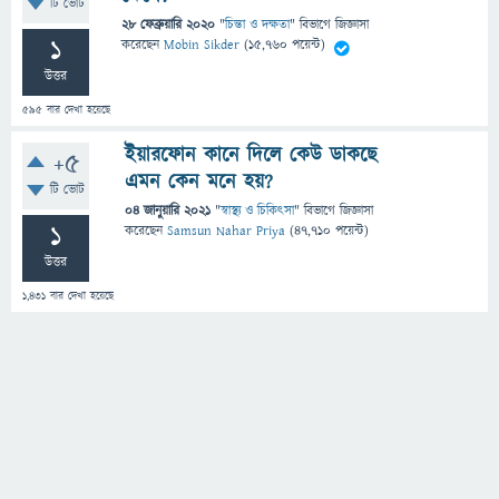
টি ভোট
28 ফেব্রুয়ারি 2020
"
চিন্তা ও দক্ষতা
" বিভাগে
জিজ্ঞাসা
1
করেছেন
Mobin Sikder
(
15,760
পয়েন্ট)
উত্তর
595
বার দেখা হয়েছে
ইয়ারফোন কানে দিলে কেউ ডাকছে
+5
এমন কেন মনে হয়?
টি ভোট
04 জানুয়ারি 2021
"
স্বাস্থ্য ও চিকিৎসা
" বিভাগে
জিজ্ঞাসা
1
করেছেন
Samsun Nahar Priya
(
47,710
পয়েন্ট)
উত্তর
1,431
বার দেখা হয়েছে