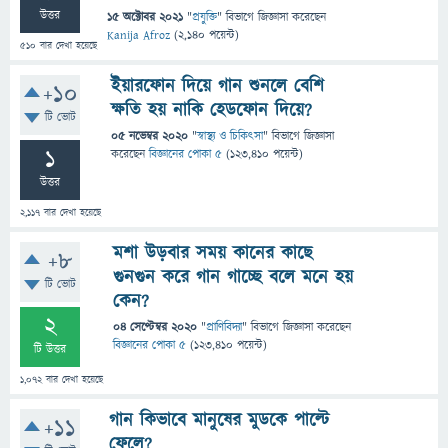
উত্তর
15 অক্টোবর 2021
"
প্রযুক্তি
" বিভাগে
জিজ্ঞাসা
করেছেন
Kanija Afroz
(
2,140
পয়েন্ট)
510
বার দেখা হয়েছে
ইয়ারফোন দিয়ে গান শুনলে বেশি
+10
ক্ষতি হয় নাকি হেডফোন দিয়ে?
টি ভোট
05 নভেম্বর 2020
"
স্বাস্থ্য ও চিকিৎসা
" বিভাগে
জিজ্ঞাসা
1
করেছেন
বিজ্ঞানের পোকা ৫
(
123,410
পয়েন্ট)
উত্তর
2,117
বার দেখা হয়েছে
মশা উড়বার সময় কানের কাছে
+8
গুনগুন করে গান গাচ্ছে বলে মনে হয়
টি ভোট
কেন?
2
04 সেপ্টেম্বর 2020
"
প্রাণিবিদ্যা
" বিভাগে
জিজ্ঞাসা
করেছেন
বিজ্ঞানের পোকা ৫
(
123,410
পয়েন্ট)
টি উত্তর
1,072
বার দেখা হয়েছে
গান কিভাবে মানুষের মুডকে পাল্টে
+11
ফেলে?