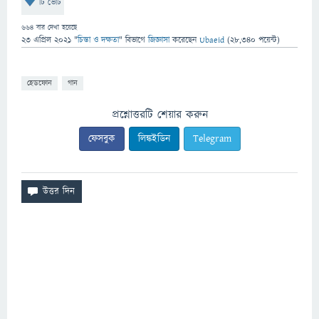
টি ভোট
664
বার দেখা হয়েছে
23 এপ্রিল 2021
"
চিন্তা ও দক্ষতা
" বিভাগে
জিজ্ঞাসা
করেছেন
Ubaeid
(
28,340
পয়েন্ট)
হেডফোন
গান
প্রশ্নোত্তরটি শেয়ার করুন
ফেসবুক
লিঙ্কইডিন
Telegram