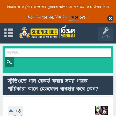
বিজ্ঞান ও প্রযুক্তির প্রশ্নোত্তর দুনিয়ায় আপনাকে স্বাগতম! প্রশ্ন-উত্তর দিয়ে
জিতে নিন পুরস্কার, বিস্তারিত
এখানে
দেখুন।
লগ ইন
স্টুডিওতে গান রেকর্ড করার সময় গায়ক
গায়িকারা কানে হেডফোন ব্যবহার করে কেন?
+3