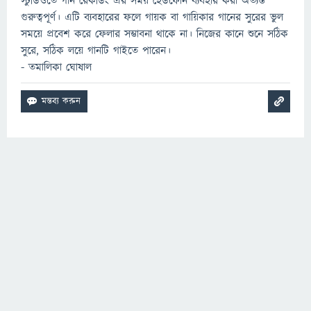
স্টুডিওতে গান রেকর্ডিং এর সময় হেডফোন ব্যবহার করা অত্যন্ত
গুরুত্বপূর্ণ। এটি ব্যবহারের ফলে গায়ক বা গায়িকার গানের সুরের ভুল
সময়ে প্রবেশ করে ফেলার সম্ভাবনা থাকে না। নিজের কানে শুনে সঠিক
সুরে, সঠিক লয়ে গানটি গাইতে পারেন।
- তমালিকা ঘোষাল