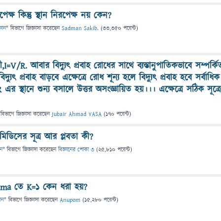
েক্ষ কিন্তু স্থান নিরপেক্ষ নয় কেন?
্ঞান
" বিভাগে
জিজ্ঞাসা
করেছেন
Sadman Sakib.
(
33,350
পয়েন্ট)
়ী,I=V/R. আবার বিদ্যুৎ প্রবাহ রোধের সাথে ব্যস্তানুপাতিকভাবে সম্পর্কি
্যুৎ প্রবাহ বাড়বে এক্ষেত্রে রোধ শূন্য হলে বিদ্যুৎ প্রবাহ হবে সর্বাধিক
R এর স্থানে শুন্য বসালে উত্তর অসংজ্ঞায়িত হয়।।। এক্ষেত্রে সঠিক সূত্র
 বিভাগে
জিজ্ঞাসা
করেছেন
Jubair Ahmad YASA
(
170
পয়েন্ট)
ডিসের সূত্র আর প্লবতা কী?
ান
" বিভাগে
জিজ্ঞাসা
করেছেন
বিজ্ঞানের পোকা ৩
(
25,810
পয়েন্ট)
=kma তে K=1 কেন ধরা হয়?
ঞান
" বিভাগে
জিজ্ঞাসা
করেছেন
Anupom
(
15,280
পয়েন্ট)