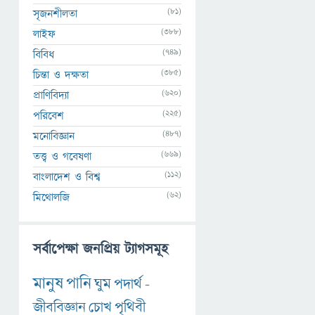
(81)
সৃজনশীলতা
(388)
লাইফ
(749)
বিবিধ
(385)
চিন্তা ও দক্ষতা
(620)
প্রাণিবিদ্যা
(225)
পরিবেশ
(487)
মনোবিজ্ঞান
(669)
তত্ত্ব ও গবেষণা
(112)
বাংলাদেশ ও বিশ্ব
(62)
মিথোলজি
সর্বাপেক্ষা জনপ্রিয় ট্যাগসমূহ
মানুষ
পানি
ঘুম
পদার্থ
-
জীববিজ্ঞান
চোখ
পৃথিবী