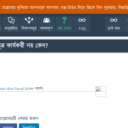
তির প্রশ্নোত্তর দুনিয়ায় আপনাকে স্বাগতম! প্রশ্ন-উত্তর দিয়ে জিতে নিন পুরস্কার, বিস্ত
!
অনুত্তরিত
বিভাগসমূহ
সদস্যবৃন্দ
প্রশ্ন করুন
FAQ
চ্যাট রুম
সূত্র কার্যকরী নয় কেন?
izan Ibna Faysal
(
2,170
পয়েন্ট)
প্রশ্নোত্তরটি শেয়ার করুন