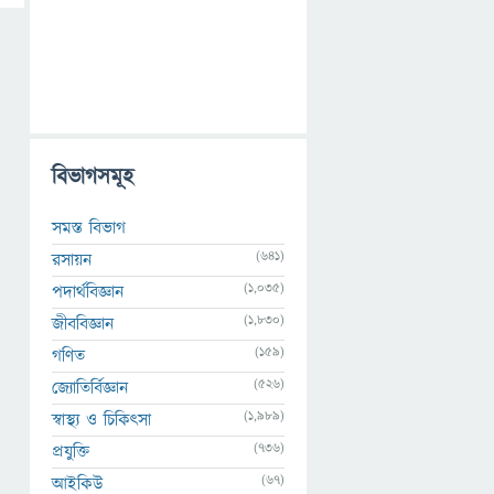
বিভাগসমূহ
সমস্ত বিভাগ
(641)
রসায়ন
(1,035)
পদার্থবিজ্ঞান
(1,830)
জীববিজ্ঞান
(159)
গণিত
(526)
জ্যোতির্বিজ্ঞান
(1,989)
স্বাস্থ্য ও চিকিৎসা
(736)
প্রযুক্তি
(67)
আইকিউ