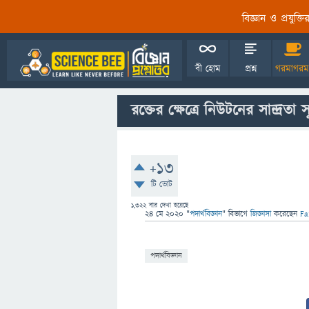
বিজ্ঞান ও প্রযুক্
বী হোম
প্রশ্ন
গরমাগরম
রক্তের ক্ষেত্রে নিউটনের সান্দ্রতা 
+13
টি ভোট
1,322
বার দেখা হয়েছে
24 মে 2020
"
পদার্থবিজ্ঞান
" বিভাগে
জিজ্ঞাসা
করেছেন
Fa
পদার্থবিজ্ঞান