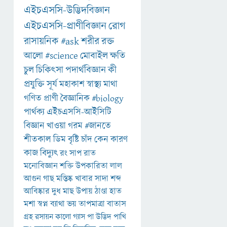
এইচএসসি-উদ্ভিদবিজ্ঞান
এইচএসসি-প্রাণীবিজ্ঞান
রোগ
রাসায়নিক
#ask
শরীর
রক্ত
আলো
#science
মোবাইল
ক্ষতি
চুল
চিকিৎসা
পদার্থবিজ্ঞান
কী
প্রযুক্তি
সূর্য
মহাকাশ
স্বাস্থ্য
মাথা
গণিত
প্রাণী
বৈজ্ঞানিক
#biology
পার্থক্য
এইচএসসি-আইসিটি
বিজ্ঞান
খাওয়া
গরম
#জানতে
শীতকাল
ডিম
বৃষ্টি
চাঁদ
কেন
কারণ
কাজ
বিদ্যুৎ
রং
সাপ
রাত
মনোবিজ্ঞান
শক্তি
উপকারিতা
লাল
আগুন
গাছ
মস্তিষ্ক
খাবার
সাদা
শব্দ
আবিষ্কার
দুধ
মাছ
উপায়
ঠাণ্ডা
হাত
মশা
স্বপ্ন
ব্যাথা
ভয়
তাপমাত্রা
বাতাস
গ্রহ
রসায়ন
কালো
গ্যাস
পা
উদ্ভিদ
পাখি