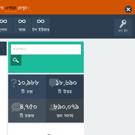
ারিত
এখানে
দেখুন।
পোল
ব্যাজ
টপ ইউজার
লগ ইন
10,988
18,690
টি প্রশ্ন
টি উত্তর
4,750
890,079
টি মন্তব্য
জন সদস্য