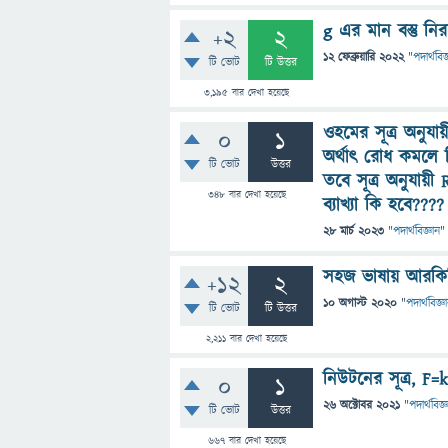
g এর মান বস্তু নিরপ
+2
2
12 ফেব্রুয়ারি 2022
"
পদার্থবিজ
টি ভোট
টি উত্তর
3,195
বার দেখা হয়েছে
ওহমের সূত্র অনুযায
0
1
অর্থাৎ রোধ কমলে বিদ
টি ভোট
উত্তর
তবে সূত্র অনুযায়ী 
348
বার দেখা হয়েছে
ব্যাখ্যা কি হবে????
28 মার্চ 2023
"
পদার্থবিজ্ঞান
"
সহজ ভাষায় আরকিমি
+12
2
10 অগাস্ট 2020
"
পদার্থবিজ্ঞ
টি ভোট
টি উত্তর
2,211
বার দেখা হয়েছে
নিউটনের সূত্র, F
0
1
26 অক্টোবর 2021
"
পদার্থবিজ্
টি ভোট
উত্তর
667
বার দেখা হয়েছে