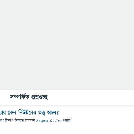
সম্পর্কিত প্রশ্নগুচ্ছ
দ্যায় কেন নিউটনের তত্ত্ব অচল?
ঞান
" বিভাগে
জিজ্ঞাসা
করেছেন
Anupom
(
15,280
পয়েন্ট)