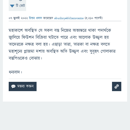
টি ভোট
07 জুলাই 2022
উত্তর প্রদান
করেছেন
abushoyebkhanosama
(
5,210
পয়েন্ট)
মহাকাশে অবস্থিত যে সকল বস্তু নিজের অভ্যন্তরে থাকা পদার্থকে
জ্বালিয়ে ফিউশন বিক্রিয়া ঘটাতে পারে এবং আলোক উজ্জ্বল হয়
তাদেরকে নক্ষত্র বলা হয়। এছাড়া তারা, তারকা বা নক্ষত্র বলতে
মহাশূন্যে প্লাজমা দশায় অবস্থিত অতি উজ্জ্বল এবং সুবৃহৎ গোলাকার
বস্তুপিণ্ডকেও বোঝায়।
ধন্যবাদ।