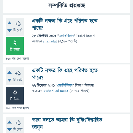
সম্পর্কিত প্রশ্নগুচ্ছ
একটি নক্ষত্র কি গ্রহে পরিণত হতে
+1
পারে?
টি ভোট
28 সেপ্টেম্বর 2021
"
জ্যোতির্বিজ্ঞান
" বিভাগে
জিজ্ঞাসা
2
করেছেন
shahadat
(
2,110
পয়েন্ট)
টি উত্তর
464
বার দেখা হয়েছে
একটি নক্ষত্র কি গ্রহে পরিণত হতে
+1
পারে?
টি ভোট
27 ডিসেম্বর 2021
"
জ্যোতির্বিজ্ঞান
" বিভাগে
জিজ্ঞাসা
3
করেছেন
Rishad Ud Doula
(
5,760
পয়েন্ট)
টি উত্তর
496
বার দেখা হয়েছে
তারা বলতে আমরা কি বুঝি?বিস্তারিত
+1
জানুন
টি ভোট