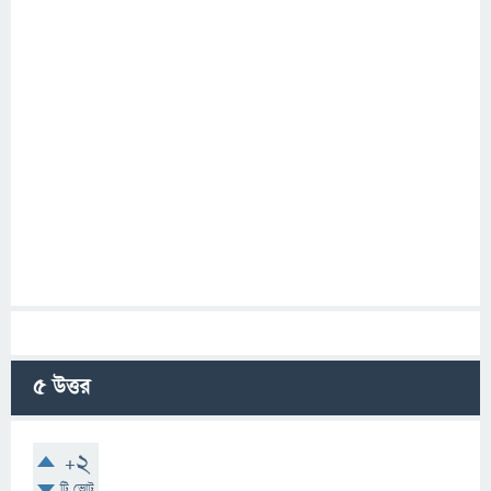
5
উত্তর
+2
টি ভোট