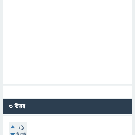
3
উত্তর
+1
টি ভোট