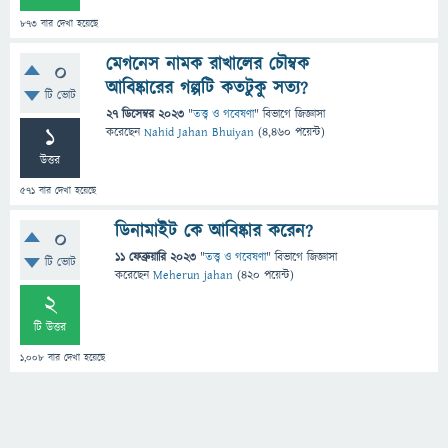
873
বার দেখা হয়েছে
মেগনেস নামক রাখালের চৌম্বক
0
আবিষ্কারের গল্পটি কতটুকু সত্য?
টি ভোট
27 ডিসেম্বর 2023
"
তত্ত্ব ও গবেষণা
" বিভাগে
জিজ্ঞাসা
1
করেছেন
Nahid Jahan Bhuiyan
(
4,460
পয়েন্ট)
উত্তর
571
বার দেখা হয়েছে
ডিনামাইট কে আবিষ্কার করেন?
0
11 ফেব্রুয়ারি 2023
"
তত্ত্ব ও গবেষণা
" বিভাগে
জিজ্ঞাসা
টি ভোট
করেছেন
Meherun jahan
(
420
পয়েন্ট)
2
টি উত্তর
1,008
বার দেখা হয়েছে