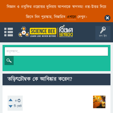
বিজ্ঞান ও প্রযুক্তির প্রশ্নোত্তর দুনিয়ায় আপনাকে স্বাগতম! প্রশ্ন-উত্তর দিয়ে
জিতে নিন পুরস্কার, বিস্তারিত
এখানে
দেখুন।
লগ ইন
তড়িৎচৌম্বক কে আবিষ্কার করেন?
+3
টি ভোট