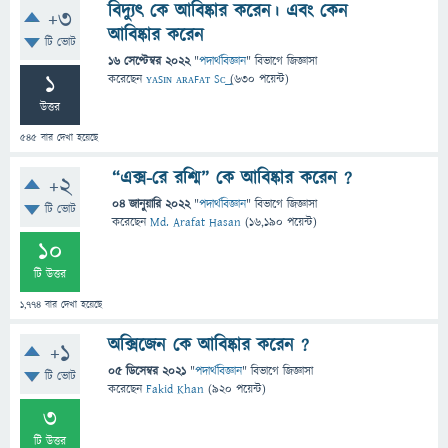
বিদ্যুৎ কে আবিষ্কার করেন। এবং কেন
+3
আবিষ্কার করেন
টি ভোট
16 সেপ্টেম্বর 2022
"
পদার্থবিজ্ঞান
" বিভাগে
জিজ্ঞাসা
1
করেছেন
ʏᴀꜱɪɴ ᴀʀᴀꜰᴀᴛ Sᴄ͢͢͢
(
630
পয়েন্ট)
উত্তর
545
বার দেখা হয়েছে
“এক্স-রে রশ্মি” কে আবিষ্কার করেন ?
+2
04 জানুয়ারি 2022
"
পদার্থবিজ্ঞান
" বিভাগে
জিজ্ঞাসা
টি ভোট
করেছেন
Md. Arafat Hasan
(
16,190
পয়েন্ট)
10
টি উত্তর
1,774
বার দেখা হয়েছে
অক্সিজেন কে আবিষ্কার করেন ?
+1
05 ডিসেম্বর 2021
"
পদার্থবিজ্ঞান
" বিভাগে
জিজ্ঞাসা
টি ভোট
করেছেন
Fakid Khan
(
920
পয়েন্ট)
3
টি উত্তর