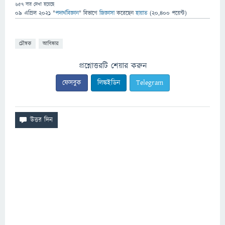
657
বার দেখা হয়েছে
09 এপ্রিল 2021
"
পদার্থবিজ্ঞান
" বিভাগে
জিজ্ঞাসা
করেছেন
হায়াত
(
20,400
পয়েন্ট)
চৌম্বক
আবিষ্কার
প্রশ্নোত্তরটি শেয়ার করুন
ফেসবুক
লিঙ্কইডিন
Telegram