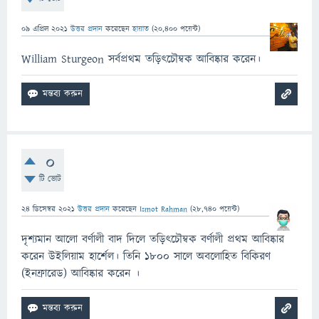
09 এপ্রিল 2021
উত্তর প্রদান
করেছেন
হায়াত
(
20,400
পয়েন্ট)
William Sturgeon সর্বপ্রথম তড়িৎচৌম্বক আবিষ্কার করেন।
0
টি ভোট
24 ডিসেম্বর 2021
উত্তর প্রদান
করেছেন
Ismot Rahman
(
28,740
পয়েন্ট)
দৃশ্যমান আলো বর্ণালী বাদ দিলে তড়িৎচৌম্বক বর্ণালী প্রথম আবিষ্কার
করেন উইলিয়াম হার্শেল। তিনি ১৮০০ সালে অবলোহিত বিকিরণ
(ইনফ্রারেড) আবিষ্কার করেন ।