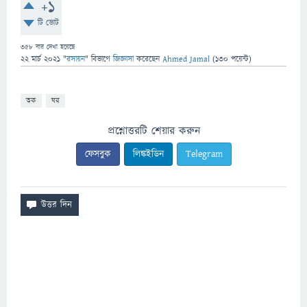
+1
টি ভোট
358
বার দেখা হয়েছে
22 মার্চ 2021
"
রসায়ন
" বিভাগে
জিজ্ঞাসা
করেছেন
Ahmed Jamal
(
130
পয়েন্ট)
ত্বক
ঘর
প্রশ্নোত্তরটি শেয়ার করুন
ফেসবুক
লিঙ্কইডিন
Telegram