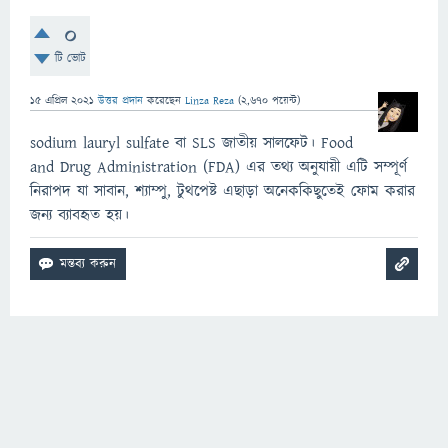
0
টি ভোট
15 এপ্রিল 2021
উত্তর প্রদান
করেছেন
Linza Reza
(
2,670
পয়েন্ট)
sodium lauryl sulfate বা SLS জাতীয় সালফেট। Food
and Drug Administration (FDA) এর তথ্য অনুযায়ী এটি সম্পূর্ণ
নিরাপদ যা সাবান, শ্যাম্পু, টুথপেষ্ট এছাড়া অনেককিছুতেই ফোম করার
জন্য ব্যাবহৃত হয়।