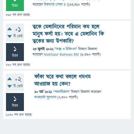
করেছেন
বিজ্ঞানের পোকা ৫
(
123,410
পয়েন্ট)
উত্তর
595
বার দেখা হয়েছে
ত্বকে মেলানিনের পরিমান কম হলে
+1
মানুষ ফর্সা হয়। তবে এ মেলানিন কি
টি ভোট
ত্বকের জন্য উপকারি?
1
23 জুলাই 2022
"
স্বাস্থ্য ও চিকিৎসা
" বিভাগে
জিজ্ঞাসা
করেছেন
Mahfuzur Rahman RM
(
9,390
পয়েন্ট)
উত্তর
880
বার দেখা হয়েছে
ফাঁকা ঘরে কথা বললে গমগম
+2
আওয়াজ হয় কেন?
টি ভোট
10 মার্চ 2021
"
পদার্থবিজ্ঞান
" বিভাগে
জিজ্ঞাসা
করেছেন
1
আজমেরী সুলতানা
(
2,300
পয়েন্ট)
উত্তর
1,050
বার দেখা হয়েছে