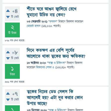
শীতে ঘরে আগুন জ্বালিয়ে রেখে
+4
ঘুমানো উচিত নয় কেন?
টি ভোট
03 ফেব্রুয়ারি 2021
"
রসায়ন
" বিভাগে
জিজ্ঞাসা
করেছেন
2
মেহেদী হাসান
(
141,860
পয়েন্ট)
টি উত্তর
879
বার দেখা হয়েছে
দিনে কতক্ষণ এর বেশি সূর্যের
+8
আলোতে থাকা ত্বকের জন্য ক্ষতিকর?
টি ভোট
13 অক্টোবর 2020
"
স্বাস্থ্য ও চিকিৎসা
" বিভাগে
জিজ্ঞাসা
1
করেছেন
বিজ্ঞানের পোকা ৫
(
123,410
পয়েন্ট)
উত্তর
439
বার দেখা হয়েছে
ত্বকের নিচের ডেড সেলস কি
+7
আসলেই হয়? এটা দূর করার কোন
টি ভোট
উপায় আছে?
1
03 ডিসেম্বর 2020
"
স্বাস্থ্য ও চিকিৎসা
" বিভাগে
জিজ্ঞাসা