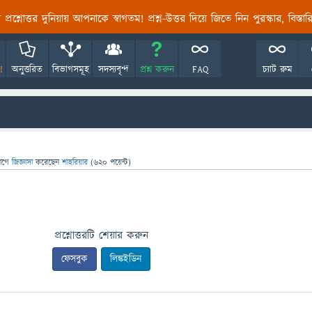
তির প্রশ্নোত্তর দুনিয়ায় আপনাকে স্বাগতম! প্রশ্ন-উত্তর দিয়ে জিতে নিন পুরস্কার, বিস্ত
!
অনুত্তরিত
বিভাগসমূহ
সদস্যবৃন্দ
প্রশ্ন করুন
FAQ
চ্যাট রুম
াগে
জিজ্ঞাসা
করেছেন
শাহরিয়ার
(
620
পয়েন্ট)
প্রশ্নোত্তরটি শেয়ার করুন
ফেসবুক
লিঙ্কইডিন