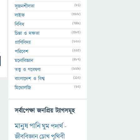
(81)
সৃজনশীলতা
(388)
লাইফ
(749)
বিবিধ
(385)
চিন্তা ও দক্ষতা
(620)
প্রাণিবিদ্যা
(225)
পরিবেশ
(487)
মনোবিজ্ঞান
(669)
তত্ত্ব ও গবেষণা
(112)
বাংলাদেশ ও বিশ্ব
(62)
মিথোলজি
সর্বাপেক্ষা জনপ্রিয় ট্যাগসমূহ
মানুষ
পানি
ঘুম
পদার্থ
-
জীববিজ্ঞান
চোখ
পৃথিবী