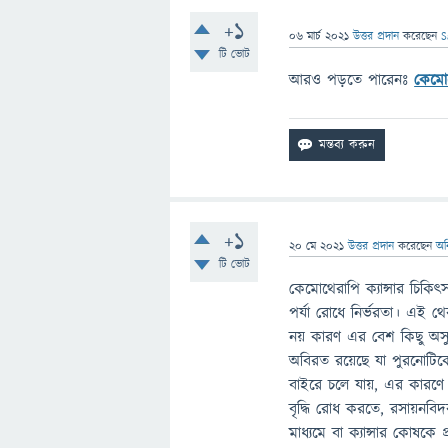
+1
06 মার্চ 2021
উত্তর প্রদান
করেছেন
S
টি ভোট
আরও পড়তে পারেনঃ
কেমোথ
+1
20 মে 2021
উত্তর প্রদান
করেছেন
অন
টি ভোট
কেমোথেরাপি ক্যান্সার চিকিৎস
পর্যা রোধে নির্ভরতা। এই থ
নয় কারণ এর বেশ কিছু অস
অবিরত রয়েছে যা পুরনোটিকে 
বাইরে চলে যায়, এর কারণে 
বৃদ্ধি রোধ করতে, রসায়নবি
মাধ্যমে বা ক্যান্সার কোষকে 