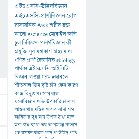
এইচএসসি-উদ্ভিদবিজ্ঞান
এইচএসসি-প্রাণীবিজ্ঞান
রোগ
রাসায়নিক
#ask
শরীর
রক্ত
আলো
#science
মোবাইল
ক্ষতি
চুল
চিকিৎসা
পদার্থবিজ্ঞান
কী
প্রযুক্তি
সূর্য
মহাকাশ
স্বাস্থ্য
মাথা
গণিত
প্রাণী
বৈজ্ঞানিক
#biology
পার্থক্য
এইচএসসি-আইসিটি
বিজ্ঞান
খাওয়া
গরম
#জানতে
শীতকাল
ডিম
বৃষ্টি
চাঁদ
কেন
কারণ
কাজ
বিদ্যুৎ
রং
সাপ
রাত
মনোবিজ্ঞান
শক্তি
উপকারিতা
লাল
আগুন
গাছ
মস্তিষ্ক
খাবার
সাদা
শব্দ
আবিষ্কার
দুধ
মাছ
উপায়
ঠাণ্ডা
হাত
মশা
স্বপ্ন
ব্যাথা
ভয়
তাপমাত্রা
বাতাস
গ্রহ
রসায়ন
কালো
গ্যাস
পা
উদ্ভিদ
পাখি