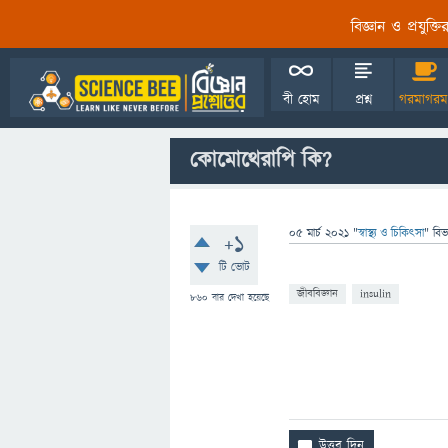
বিজ্ঞান ও প্রযুক্
বী হোম
প্রশ্ন
গরমাগরম
কোমোথেরাপি কি?
05 মার্চ 2021
"
স্বাস্থ্য ও চিকিৎসা
" বিভ
+1
টি ভোট
জীববিজ্ঞান
insulin
860
বার দেখা হয়েছে