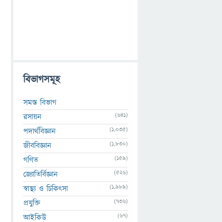
বিভাগসমূহ
সমস্ত বিভাগ
(641)
রসায়ন
(1,035)
পদার্থবিজ্ঞান
(1,830)
জীববিজ্ঞান
(159)
গণিত
(526)
জ্যোতির্বিজ্ঞান
(1,989)
স্বাস্থ্য ও চিকিৎসা
(736)
প্রযুক্তি
(67)
আইকিউ