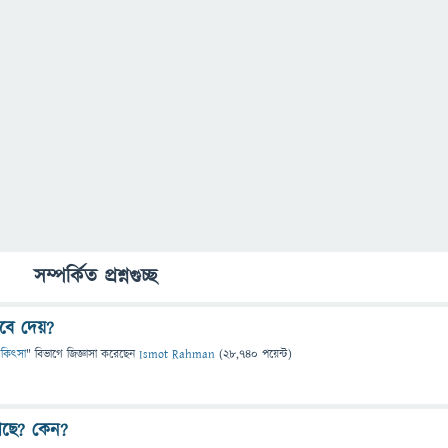
সম্পর্কিত প্রশ্নগুচ্ছ
ে দেয়?
 চিকিৎসা
" বিভাগে
জিজ্ঞাসা
করেছেন
Ismot Rahman
(
28,740
পয়েন্ট)
 আছে? কেন?