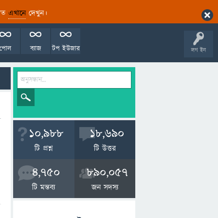
ারিত
এখানে
দেখুন।
পোল
ব্যাজ
টপ ইউজার
লগ ইন
10,988
18,690
টি প্রশ্ন
টি উত্তর
4,750
890,057
টি মন্তব্য
জন সদস্য