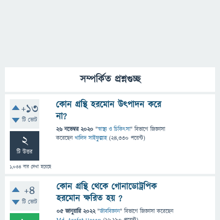
সম্পর্কিত প্রশ্নগুচ্ছ
কোন গ্রন্থি হরমোন উৎপাদন করে
+13
না?
টি ভোট
26 নভেম্বর 2020
"
স্বাস্থ্য ও চিকিৎসা
" বিভাগে
জিজ্ঞাসা
2
করেছেন
খালিদ সাইফুল্লাহ
(
24,330
পয়েন্ট)
টি উত্তর
1,034
বার দেখা হয়েছে
কোন গ্রন্থি থেকে গোনাডোট্রপিক
+4
হরমোন ক্ষরিত হয় ?
টি ভোট
05 জানুয়ারি 2022
"
জীববিজ্ঞান
" বিভাগে
জিজ্ঞাসা
করেছেন