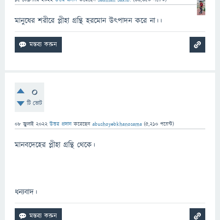
মানুষের শরীরে প্লীহা গ্রন্থি হরমোন উৎপাদন করে না।।
0
টি ভোট
08 জুলাই 2022
উত্তর প্রদান
করেছেন
abushoyebkhanosama
(
5,210
পয়েন্ট)
মানবদেহের প্লীহা গ্রন্থি থেকে।
ধন্যবাদ।