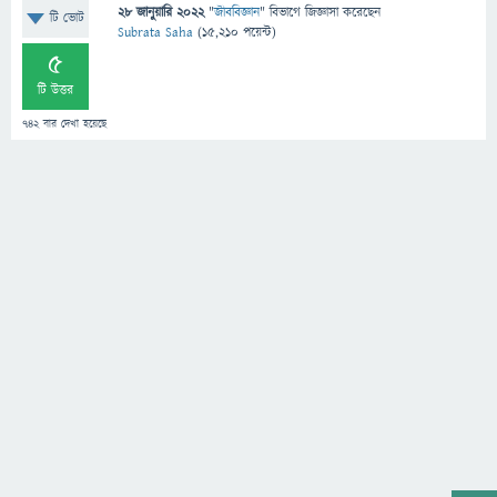
28 জানুয়ারি 2022
"
জীববিজ্ঞান
" বিভাগে
জিজ্ঞাসা
করেছেন
টি ভোট
Subrata Saha
(
15,210
পয়েন্ট)
5
টি উত্তর
742
বার দেখা হয়েছে