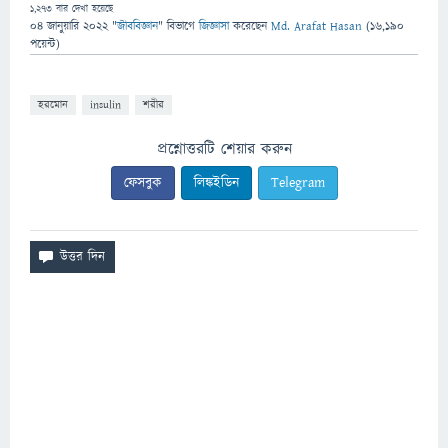
1,273
বার দেখা হয়েছে
04 জানুয়ারি 2022
"
জীববিজ্ঞান
" বিভাগে
জিজ্ঞাসা
করেছেন
Md. Arafat Hasan
(
16,190
পয়েন্ট)
হরমোন
insulin
শরীর
প্রশ্নোত্তরটি শেয়ার করুন
ফেসবুক
লিঙ্কইডিন
Telegram