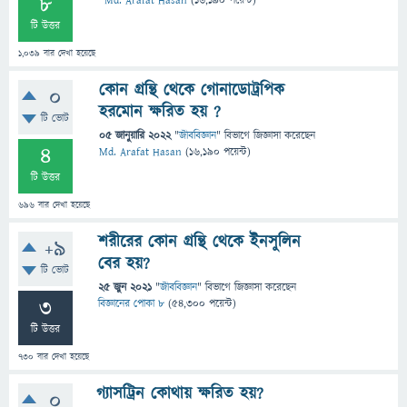
8
Md. Arafat Hasan
(
16,190
পয়েন্ট)
টি উত্তর
1,039
বার দেখা হয়েছে
কোন গ্রন্থি থেকে গোনাডোট্রপিক
0
হরমোন ক্ষরিত হয় ?
টি ভোট
05 জানুয়ারি 2022
"
জীববিজ্ঞান
" বিভাগে
জিজ্ঞাসা
করেছেন
4
Md. Arafat Hasan
(
16,190
পয়েন্ট)
টি উত্তর
696
বার দেখা হয়েছে
শরীরের কোন গ্রন্থি থেকে ইনসুলিন
+9
বের হয়?
টি ভোট
25 জুন 2021
"
জীববিজ্ঞান
" বিভাগে
জিজ্ঞাসা
করেছেন
3
বিজ্ঞানের পোকা ৮
(
54,300
পয়েন্ট)
টি উত্তর
730
বার দেখা হয়েছে
গ্যাসট্রিন কোথায় ক্ষরিত হয়?
0