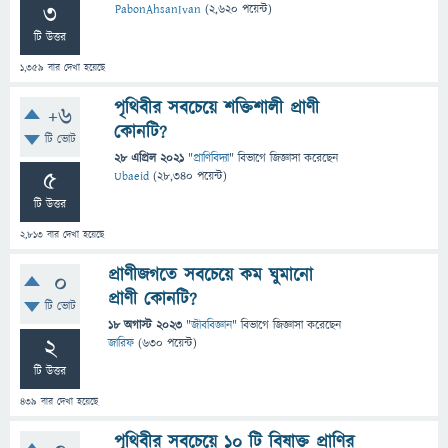
3
PabonAhsanIvan
(
2,620
পয়েন্ট)
টি উত্তর
1,359
বার দেখা হয়েছে
পৃথিবীর সবচেয়ে শক্তিশালী প্রাণী
+6
কোনটি?
টি ভোট
28 এপ্রিল 2021
"
প্রাণিবিদ্যা
" বিভাগে
জিজ্ঞাসা
করেছেন
5
Ubaeid
(
28,340
পয়েন্ট)
টি উত্তর
2,813
বার দেখা হয়েছে
প্রাণীজগতে সবচেয়ে কম ঘুমানো
0
প্রাণী কোনটি?
টি ভোট
18 অগাস্ট 2023
"
জীববিজ্ঞান
" বিভাগে
জিজ্ঞাসা
করেছেন
2
জারিফ
(
630
পয়েন্ট)
টি উত্তর
439
বার দেখা হয়েছে
পৃথিবীর সবচেয়ে ১০ টি বিষাক্ত প্রাণির