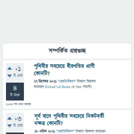
সম্পর্কিত প্রশ্নগুচ্ছ
পৃথিবীর সবচেয়ে ধীরগতির প্রাণী
+1
কোনটি?
টি ভোট
27 ডিসেম্বর 2021
"
জ্যোতির্বিজ্ঞান
" বিভাগে
জিজ্ঞাসা
4
করেছেন
Rishad Ud Doula
(
5,760
পয়েন্ট)
টি উত্তর
1,031
বার দেখা হয়েছে
সূর্য বাদে পৃথিবীর সবচেয়ে নিকটবর্তী
+3
নক্ষত্র কোনটি?
টি ভোট
18 এপ্রিল 2021
"
জ্যোতির্বিজ্ঞান
" বিভাগে
জিজ্ঞাসা
করেছেন