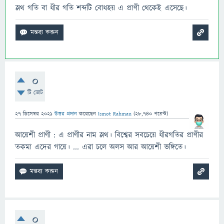
স্লথ গতি বা ধীর গতি শব্দটি বোধহয় এ প্রাণী থেকেই এসেছে।
0
টি ভোট
27 ডিসেম্বর 2021
উত্তর প্রদান
করেছেন
Ismot Rahman
(
28,740
পয়েন্ট)
আয়েশী প্রাণী : এ প্রাণীর নাম স্লথ। বিশ্বের সবচেয়ে ধীরগতির প্রাণীর
তকমা এদের গায়ে। ... এরা চলে অলস আর আয়েশী ভঙ্গিতে।
0