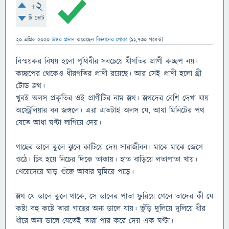
+2
টি ভোট
20 এপ্রিল 2020
উত্তর প্রদান
করেছেন
বিজ্ঞানের পোকা
(
11,730
পয়েন্ট)
বিস্ময়কর বিষয় হলো পৃথিবীর সবচেয়ে ধীগতির প্রাণী কচ্ছপ নয়।
কচ্ছপের থেকেও ধীরগতির প্রাণী রয়েছে। আর সেই প্রাণী হলো থ্রী
টোড স্লথ।
খুবই অলস প্রকৃতির ওই প্রাণীটির নাম স্লথ। স্লথদের বেশি দেখা যায়
অস্ট্রেলিয়ার বন জঙ্গলে। এরা এতটাই অলস যে, আধা মিনিটের পথ
যেতে আধা ঘণ্টা লাগিয়ে দেয়।
গাছের ডালে ঝুলে ঝুলে কাটিয়ে দেয় সারাজীবন। মাঝে মাঝে জেগে
ওঠে। চিৎ হয়ে নিচের দিকে তাকায়। হাত বাড়িয়ে লতাপাতা খায়।
খেয়েদেয়ে ঘাড় গুঁজে আবার ঘুমিয়ে পড়ে।
স্লথ যে ডালে ঝুলে থাকে, সে ডালের পাতা ফুরিয়ে গেলে তাদের কী যে
কষ্ট! বহু কষ্টে তারা গাছের অন্য ডালে যায়। ভুঁড়ি দুলিয়ে দুলিয়ে ধীর
ধীরে অন্য ডালে যেতেই তারা পার করে দেয় এক ঘণ্টা।