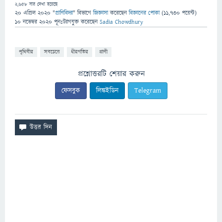
2,658
বার দেখা হয়েছে
20 এপ্রিল 2020
"
প্রাণিবিদ্যা
" বিভাগে
জিজ্ঞাসা
করেছেন
বিজ্ঞানের পোকা
(
11,730
পয়েন্ট)
10 নভেম্বর 2020
পূনঃট্যাগযুক্ত
করেছেন
Sadia Chowdhury
পৃথিবীর
সবচেয়ে
ধীরগতির
প্রাণী
প্রশ্নোত্তরটি শেয়ার করুন
ফেসবুক
লিঙ্কইডিন
Telegram