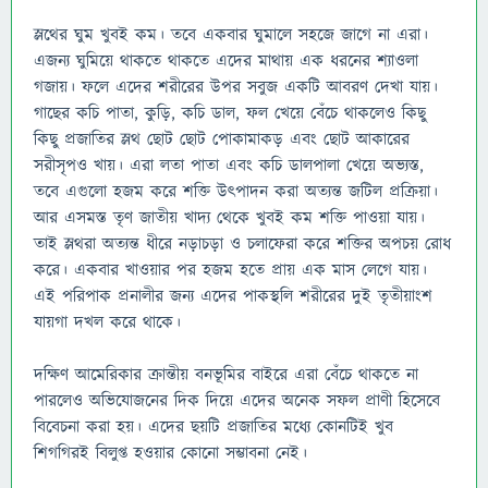
স্লথের ঘুম খুবই কম। তবে একবার ঘুমালে সহজে জাগে না এরা।
এজন্য ঘুমিয়ে থাকতে থাকতে এদের মাথায় এক ধরনের শ্যাওলা
গজায়। ফলে এদের শরীরের উপর সবুজ একটি আবরণ দেখা যায়।
গাছের কচি পাতা, কুড়ি, কচি ডাল, ফল খেয়ে বেঁচে থাকলেও কিছু
কিছু প্রজাতির স্লথ ছোট ছোট পোকামাকড় এবং ছোট আকারের
সরীসৃপও খায়। এরা লতা পাতা এবং কচি ডালপালা খেয়ে অভ্যস্ত,
তবে এগুলো হজম করে শক্তি উৎপাদন করা অত্যন্ত জটিল প্রক্রিয়া।
আর এসমস্ত তৃণ জাতীয় খাদ্য থেকে খুবই কম শক্তি পাওয়া যায়।
তাই স্লথরা অত্যন্ত ধীরে নড়াচড়া ও চলাফেরা করে শক্তির অপচয় রোধ
করে। একবার খাওয়ার পর হজম হতে প্রায় এক মাস লেগে যায়।
এই পরিপাক প্রনালীর জন্য এদের পাকস্থলি শরীরের দুই তৃতীয়াংশ
যায়গা দখল করে থাকে।
দক্ষিণ আমেরিকার ক্রান্তীয় বনভূমির বাইরে এরা বেঁচে থাকতে না
পারলেও অভিযোজনের দিক দিয়ে এদের অনেক সফল প্রাণী হিসেবে
বিবেচনা করা হয়। এদের ছয়টি প্রজাতির মধ্যে কোনটিই খুব
শিগগিরই বিলুপ্ত হওয়ার কোনো সম্ভাবনা নেই।