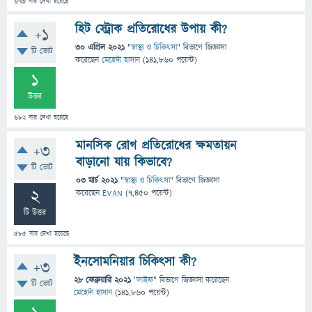
673
বার দেখা হয়েছে
হিট স্ট্রোক প্রতিরোধের উপায় কী?
+1
30 এপ্রিল 2021
"
স্বাস্থ্য ও চিকিৎসা
" বিভাগে
জিজ্ঞাসা
টি ভোট
করেছেন
মেহেদী হাসান
(
141,860
পয়েন্ট)
1
উত্তর
682
বার দেখা হয়েছে
মানসিক রোগ প্রতিরোধের ক্ষমতায়ন
+3
বাড়ানো যায় কিভাবে?
টি ভোট
03 মার্চ 2021
"
স্বাস্থ্য ও চিকিৎসা
" বিভাগে
জিজ্ঞাসা
2
করেছেন
EVAN
(
7,450
পয়েন্ট)
টি উত্তর
585
বার দেখা হয়েছে
ইনসোমনিয়ার চিকিৎসা কী?
+3
28 ফেব্রুয়ারি 2021
"
লাইফ
" বিভাগে
জিজ্ঞাসা
করেছেন
টি ভোট
মেহেদী হাসান
(
141,860
পয়েন্ট)