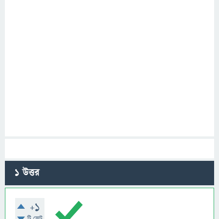
1
উত্তর
+1
টি ভোট