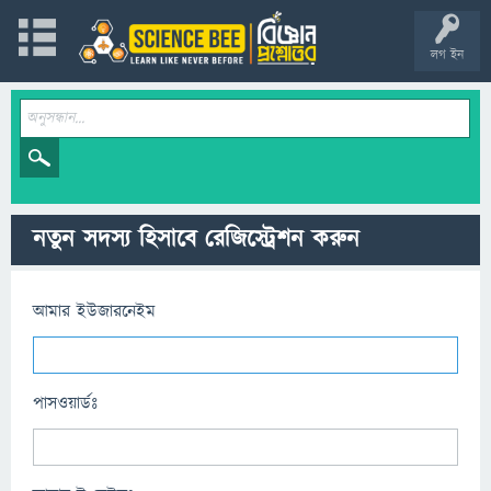
লগ ইন
নতুন সদস্য হিসাবে রেজিস্ট্রেশন করুন
আমার ইউজারনেইম
পাসওয়ার্ডঃ