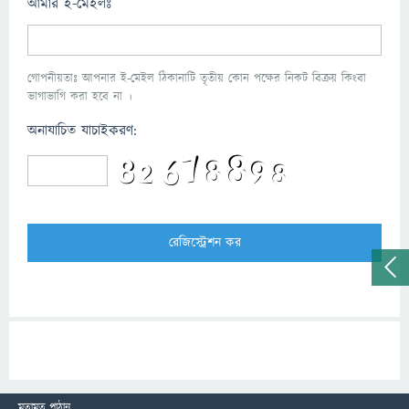
আমার ই-মেইলঃ
গোপনীয়তাঃ আপনার ই-মেইল ঠিকানাটি তৃতীয় কোন পক্ষের নিকট বিক্রয় কিংবা
ভাগাভাগি করা হবে না ।
অনাযাচিত যাচাইকরণ:
মতামত পাঠান