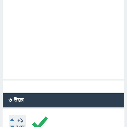
3
উত্তর
+1
টি ভোট