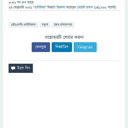
12,431
বার দেখা হয়েছে
23 ফেব্রুয়ারি 2021
"
প্রাণিবিদ্যা
" বিভাগে
জিজ্ঞাসা
করেছেন
মেহেদী হাসান
(
141,860
পয়েন্ট)
এইচএসসি-প্রাণীবিজ্ঞান
যকৃত
জৈব-রসায়নগার
প্রশ্নোত্তরটি শেয়ার করুন
ফেসবুক
লিঙ্কইডিন
Telegram