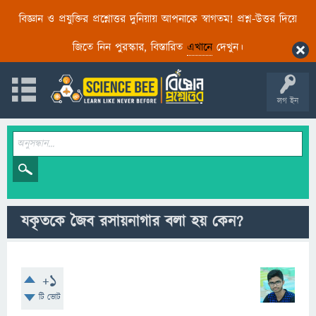
বিজ্ঞান ও প্রযুক্তির প্রশ্নোত্তর দুনিয়ায় আপনাকে স্বাগতম! প্রশ্ন-উত্তর দিয়ে
জিতে নিন পুরস্কার, বিস্তারিত
এখানে
দেখুন।
লগ ইন
যকৃতকে জৈব রসায়নাগার বলা হয় কেন?
+1
টি ভোট