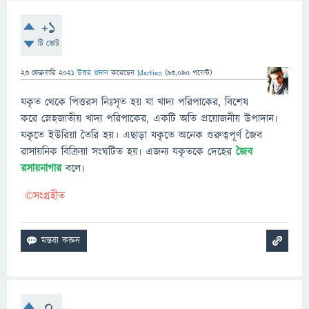
+1
টি ভোট
23 ফেব্রুয়ারি 2021
উত্তর প্রদান
করেছেন
Martian
(
93,090
পয়েন্ট)
যকৃত থেকে পিত্তরস নিঃসৃত হয় যা খাদ্য পরিপাকের, বিশেষ
করে স্নেহজাতীয় খাদ্য পরিপাকের, একটি অতি প্রয়োজনীয় উপাদান৷
যকৃতে ইউরিয়া তৈরি হয়। এছাড়া যকৃতে অনেক গুরুত্বপূর্ণ জৈব
রাসায়নিক বিক্রিয়া সংঘটিত হয়৷ এজন্য যকৃতকে দেহের
জৈব
রসায়নাগার
বলে৷
©সংগ্রহীত
0