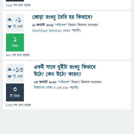
2,911
বার দেখা হয়েছে
জোড়া রংধনু তৈরি হয় কিভাবে?
+1
11 অগাস্ট 2021
"
পরিবেশ
" বিভাগে
জিজ্ঞাসা
করেছেন
টি ভোট
Mushfiqur Rahman
(
590
পয়েন্ট)
1
উত্তর
456
বার দেখা হয়েছে
একই সাথে দুইটা রংধনু কিভাবে
+13
উঠে? কেন উঠে? কারন?
টি ভোট
05 অগাস্ট 2020
"
পরিবেশ
" বিভাগে
জিজ্ঞাসা
করেছেন
3
বিজ্ঞানের পোকা ৩
(
25,810
পয়েন্ট)
টি উত্তর
1,377
বার দেখা হয়েছে