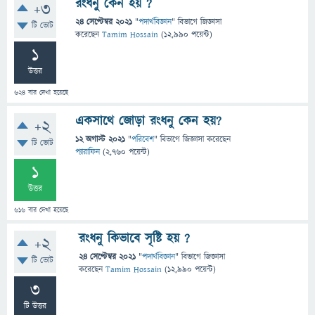
রংধনু কেন হয় ?
+3
24 সেপ্টেম্বর 2021
"
পদার্থবিজ্ঞান
" বিভাগে
জিজ্ঞাসা
টি ভোট
করেছেন
Tamim Hossain
(
12,990
পয়েন্ট)
1
উত্তর
624
বার দেখা হয়েছে
একসাথে জোড়া রংধনু কেন হয়?
+2
12 অগাস্ট 2021
"
পরিবেশ
" বিভাগে
জিজ্ঞাসা
করেছেন
টি ভোট
প্যারাফিন
(
2,760
পয়েন্ট)
1
উত্তর
616
বার দেখা হয়েছে
রংধনু কিভাবে সৃষ্টি হয় ?
+2
24 সেপ্টেম্বর 2021
"
পদার্থবিজ্ঞান
" বিভাগে
জিজ্ঞাসা
টি ভোট
করেছেন
Tamim Hossain
(
12,990
পয়েন্ট)
3
টি উত্তর