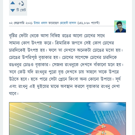
+1
টি ভোট
02 ফেব্রুয়ারি 2021
উত্তর প্রদান
করেছেন
মেহেদী হাসান
(
141,860
পয়েন্ট)
বৃষ্টির ফোঁটা থেকে আসা বিভিন্ন রঙের আলো চোখের সাথে
সামান্য কোণ উৎপন্ন করে। ত্রিমাত্রিক জগতে সেই কোণ চোখের
চারদিকেই উৎপন্ন হয়। ফলে তা দেখতে অনেকটা চোঙের মতো হয়।
চোঙের উপরিপৃষ্ঠ বৃত্তাকার হয়। চোখের সাপেক্ষে চোখের চারদিকে
রঙধনুর চোঙও বৃত্তাকার। সেজন্য রংধনুকে দেখতে বাঁকানো মনে হয়।
তবে কেউ যদি রংধনুর পুরো বৃত্ত দেখতে চায় তাহলে তাকে উপরে
উঠতে হবে। হতে পারে সেটা প্লেনে কিংবা অন্য কোনো উপায়ে। সূর্য
এবং রংধনু এই দুইয়ের মাঝে অবস্থান করলে বৃত্তাকার রংধনু দেখা
যাবে।