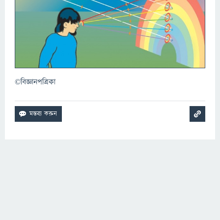
©বিজ্ঞানপত্রিকা