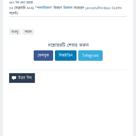
357
বার দেখা হয়েছে
02 ফেব্রুয়ারি 2021
"
পদার্থবিজ্ঞান
" বিভাগে
জিজ্ঞাসা
করেছেন
JannatulFerdous
(
2,850
পয়েন্ট)
রংধনু
আলো
প্রশ্নোত্তরটি শেয়ার করুন
ফেসবুক
লিঙ্কইডিন
Telegram