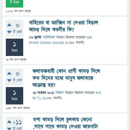
টি উত্তর
2,889
বার দেখা হয়েছে
বাহিরের বা ভ্যাক্সিন না দেওয়া বিড়াল
0
আচড় দিলে করনীয় কি?
টি ভোট
06 জুলাই
"
প্রাণিবিদ্যা
" বিভাগে
জিজ্ঞাসা
করেছেন
MD
1
MYMO ZAMAN SHIHAB
(
2,760
পয়েন্ট)
উত্তর
71
বার দেখা হয়েছে
জলাতঙ্কবাহী কোন প্রাণী কামড় দিলে
0
কত দিনের মধ্যে মানুষ জলাতঙ্কে
টি ভোট
আক্রান্ত হয়?
1
26 নভেম্বর 2021
"
বিবিধ
" বিভাগে
জিজ্ঞাসা
করেছেন
PrO
Mi Ty
(
1,030
পয়েন্ট)
উত্তর
1,140
বার দেখা হয়েছে
মশা কামড় দিলে চুলকায় কেনো
+11
,সাথে সাথে কামড় দেওয়া জায়গাটা
টি ভোট