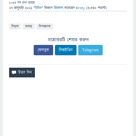
1,094
বার দেখা হয়েছে
27 জানুয়ারি 2021
"
বিবিধ
" বিভাগে
জিজ্ঞাসা
করেছেন
Bristy
(
3,540
পয়েন্ট)
বিড়াল
কামড়
বিপজ্জনক
প্রশ্নোত্তরটি শেয়ার করুন
ফেসবুক
লিঙ্কইডিন
Telegram