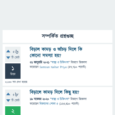
সম্পর্কিত প্রশ্নগুচ্ছ
বিড়াল কামড় ও আঁচড় দিলে কি
+6
কোনো সমস্যা হয়?
টি ভোট
31 জানুয়ারি 2021
"
স্বাস্থ্য ও চিকিৎসা
" বিভাগে
জিজ্ঞাসা
1
করেছেন
Samsun Nahar Priya
(
47,710
পয়েন্ট)
উত্তর
3,233
বার দেখা হয়েছে
বিড়ালে কামড় দিলে কিছু হয়?
+8
19 নভেম্বর 2020
"
স্বাস্থ্য ও চিকিৎসা
" বিভাগে
জিজ্ঞাসা
টি ভোট
করেছেন
বিজ্ঞানের পোকা ৫
(
123,410
পয়েন্ট)
2