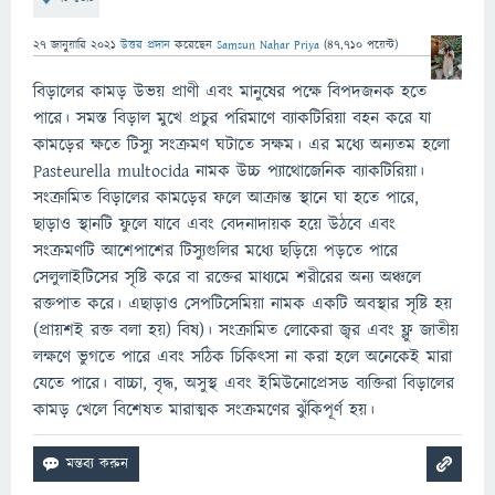
27 জানুয়ারি 2021
উত্তর প্রদান
করেছেন
Samsun Nahar Priya
(
47,710
পয়েন্ট)
বিড়ালের কামড় উভয় প্রাণী এবং মানুষের পক্ষে বিপদজনক হতে
পারে। সমস্ত বিড়াল মুখে প্রচুর পরিমাণে ব্যাকটিরিয়া বহন করে যা
কামড়ের ক্ষতে টিস্যু সংক্রমণ ঘটাতে সক্ষম। এর মধ্যে অন্যতম হলো
Pasteurella multocida নামক উচ্চ প্যাথোজেনিক ব্যাকটিরিয়া।
সংক্রামিত বিড়ালের কামড়ের ফলে আক্রান্ত স্থানে ঘা হতে পারে,
ছাড়াও স্থানটি ফুলে যাবে এবং বেদনাদায়ক হয়ে উঠবে এবং
সংক্রমণটি আশেপাশের টিস্যুগুলির মধ্যে ছড়িয়ে পড়তে পারে
সেলুলাইটিসের সৃষ্টি করে বা রক্তের মাধ্যমে শরীরের অন্য অঞ্চলে
রক্তপাত করে। এছাড়াও সেপটিসেমিয়া নামক একটি অবস্থার সৃষ্টি হয়
(প্রায়শই রক্ত ​​বলা হয়) বিষ)। সংক্রামিত লোকেরা জ্বর এবং ফ্লু জাতীয়
লক্ষণে ভুগতে পারে এবং সঠিক চিকিৎসা না করা হলে অনেকেই মারা
যেতে পারে। বাচ্চা, বৃদ্ধ, অসুস্থ এবং ইমিউনোপ্রেসড ব্যক্তিরা বিড়ালের
কামড় খেলে বিশেষত মারাত্মক সংক্রমণের ঝুঁকিপূর্ণ হয়।