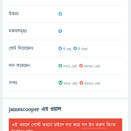
0
উত্তরঃ
0
মন্তব্যসমূহঃ
0
0
ভোট দিয়েছেনঃ
টি প্রশ্ন,
টি উত্তর
0
0
দান করেছেন:
সম্মত ভোট,
অসম্মত ভোট
3
0
প্রাপ্তঃ
সম্মত ভোট,
অসম্মত ভোট
jamescooper এর ওয়াল
এই ওয়ালে পোস্ট করতে চাইলে দয়া করে
লগ ইন করুন
কিংবা