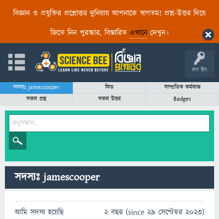
বিজ্ঞান ও প্রযুক্তির প্রশ্নোত্তর দুনিয়ায় আপনাকে স্বাগতম! প্রশ্ন-উত্তর দিয়ে
জিতে নিন পুরস্কার, বিস্তারিত
এখানে
দেখুন।
লগ ইন
সদস্যঃ jamescooper
ফিড
সাম্প্রতিক কর্মকান্ড
সকল প্রশ্ন
সকল উত্তর
Badges
সদস্যঃ jamescooper
আমি সদস্য হয়েছি
2 বছর (since 29 সেপ্টেম্বর 2023)