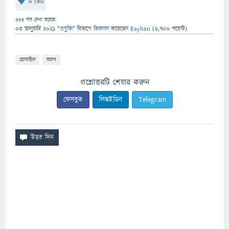
টি ভোট
354
বার দেখা হয়েছে
03 জানুয়ারি 2021
"
প্রযুক্তি
" বিভাগে
জিজ্ঞাসা
করেছেন
Rayhan
(
6,700
পয়েন্ট)
মোবাইল
অ্যাপ
প্রশ্নোত্তরটি শেয়ার করুন
ফেসবুক
লিঙ্কইডিন
Telegram