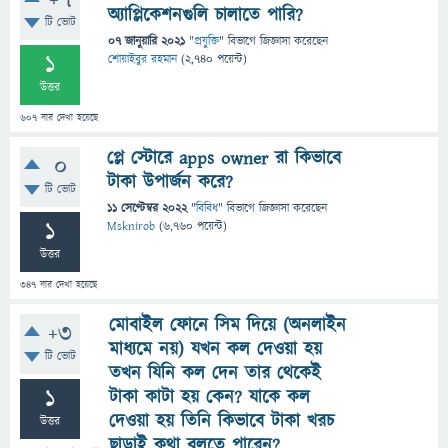
+7
অ্যাপ্লিকেশনগুলি চালাতে পারি?
টি ভোট
07 জানুয়ারি 2021
"
প্রযুক্তি
" বিভাগে
জিজ্ঞাসা
করেছেন
1
শোয়াইবুর রহমান
(
2,740
পয়েন্ট)
উত্তর
607
বার দেখা হয়েছে
প্লে স্টোরে apps owner রা কিভাবে
0
টাকা উপার্জন করে?
টি ভোট
11 সেপ্টেম্বর 2022
"
বিবিধ
" বিভাগে
জিজ্ঞাসা
করেছেন
1
Msknirob
(
6,760
পয়েন্ট)
উত্তর
347
বার দেখা হয়েছে
মোবাইল ফোনে সিম দিয়ে (অনলাইন
+3
মাধ্যমে নয়) যখন কল দেওয়া হয়
টি ভোট
তখন যিনি কল দেন তার থেকেই
1
টাকা কাটা হয় কেন? যাকে কল
দেওয়া হয় তিনি কিভাবে টাকা খরচ
উত্তর
ছাড়াই কথা বলতে পারেন?