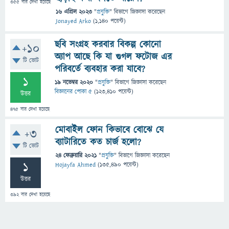
355
বার দেখা হয়েছে
16 এপ্রিল 2023
"
প্রযুক্তি
" বিভাগে
জিজ্ঞাসা
করেছেন
Jonayed Arko
(
1,140
পয়েন্ট)
ছবি সংগ্রহ করবার বিকল্প কোনো
+10
অ্যাপ আছে কি যা গুগল ফটোজ এর
টি ভোট
পরিবর্তে ব্যবহার করা যাবে?
1
19 নভেম্বর 2020
"
প্রযুক্তি
" বিভাগে
জিজ্ঞাসা
করেছেন
বিজ্ঞানের পোকা ৫
(
123,410
পয়েন্ট)
উত্তর
475
বার দেখা হয়েছে
মোবাইল ফোন কিভাবে বোঝে যে
+3
ব্যাটারিতে কত চার্জ হলো?
টি ভোট
24 ফেব্রুয়ারি 2021
"
প্রযুক্তি
" বিভাগে
জিজ্ঞাসা
করেছেন
1
Hojayfa Ahmed
(
135,490
পয়েন্ট)
উত্তর
392
বার দেখা হয়েছে