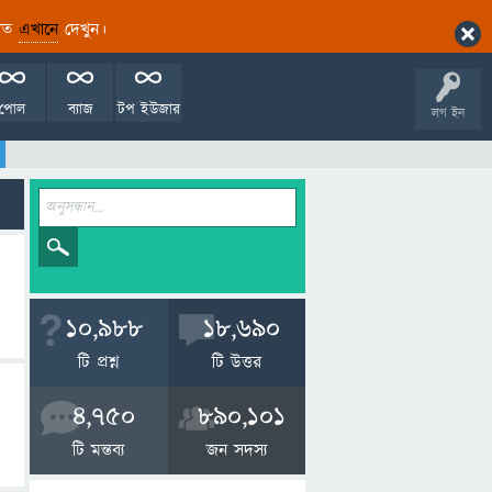
ারিত
এখানে
দেখুন।
পোল
ব্যাজ
টপ ইউজার
লগ ইন
10,988
18,690
টি প্রশ্ন
টি উত্তর
4,750
890,101
টি মন্তব্য
জন সদস্য