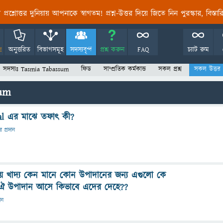
তির প্রশ্নোত্তর দুনিয়ায় আপনাকে স্বাগতম! প্রশ্ন-উত্তর দিয়ে জিতে নিন পুরস্কার, বিস্ত
!
অনুত্তরিত
বিভাগসমূহ
সদস্যবৃন্দ
প্রশ্ন করুন
FAQ
চ্যাট রুম
সদস্যঃ Tasmia Tabassum
ফিড
সাম্প্রতিক কর্মকান্ড
সকল প্রশ্ন
সকল উত্তর
sum
al এর মাঝে তফাৎ কী?
র প্রদান
ীয় খাদ্য কেন মানে কোন উপাদানের জন্য এগুলো কে
 ঐ উপাদান আসে কিভাবে এদের দেহে??
ান