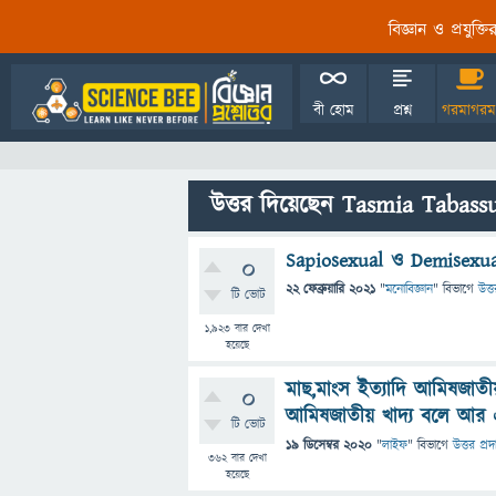
বিজ্ঞান ও প্রযুক্
বী হোম
প্রশ্ন
গরমাগরম
উত্তর দিয়েছেন Tasmia Tabas
Sapiosexual ও Demisexu
0
22 ফেব্রুয়ারি 2021
"
মনোবিজ্ঞান
" বিভাগে
উত্ত
টি ভোট
1,923
বার দেখা
হয়েছে
মাছ,মাংস ইত্যাদি আমিষজাত
0
আমিষজাতীয় খাদ্য বলে আর
টি ভোট
19 ডিসেম্বর 2020
"
লাইফ
" বিভাগে
উত্তর প্রদ
362
বার দেখা
হয়েছে