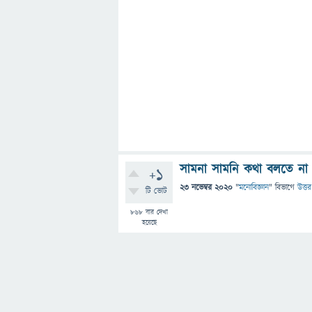
সামনা সামনি কথা বলতে না
+1
23 নভেম্বর 2020
"
মনোবিজ্ঞান
" বিভাগে
উত্তর
টি ভোট
868
বার দেখা
হয়েছে