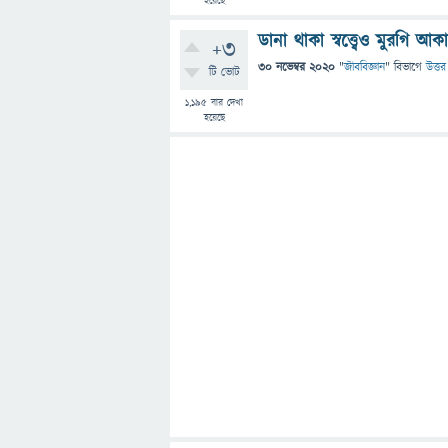
হয়েছে
ডানা থাকা স্বত্ত্বেও মুরগি 
+3
30 নভেম্বর 2020
"
জীববিজ্ঞান
" বিভাগে
উত্তর
টি ভোট
1,195
বার দেখা
হয়েছে