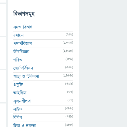
বিভাগসমূহ
সমস্ত বিভাগ
(641)
রসায়ন
(1,035)
পদার্থবিজ্ঞান
(1,830)
জীববিজ্ঞান
(159)
গণিত
(526)
জ্যোতির্বিজ্ঞান
(1,989)
স্বাস্থ্য ও চিকিৎসা
(736)
প্রযুক্তি
(67)
আইকিউ
(81)
সৃজনশীলতা
(388)
লাইফ
(749)
বিবিধ
(385)
চিন্তা ও দক্ষতা