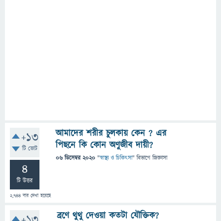
আমাদের শরীর চুলকায় কেন ? এর
+13
পিছনে কি কোন অণুজীব দায়ী?
টি ভোট
06 ডিসেম্বর 2020
"
স্বাস্থ্য ও চিকিৎসা
" বিভাগে
জিজ্ঞাসা
4
টি উত্তর
2,744
বার দেখা হয়েছে
ব্রণে থুথু দেওয়া কতটা যৌক্তিক?
+13