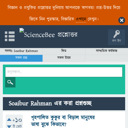
বিজ্ঞান ও প্রযুক্তির প্রশ্নোত্তর দুনিয়ায় আপনাকে স্বাগতম! প্রশ্ন-উত্তর দিয়ে
জিতে নিন পুরস্কার, বিস্তারিত
এখানে
দেখুন।
লগ ইন
সদস্যঃ Soaibur Rahman
ফিড
সাম্প্রতিক কর্মকান্ড
সকল প্রশ্ন
সকল উত্তর
Soaibur Rahman এর করা প্রশ্নগুচ্ছ
গৃহপালিত কুকুর বা বিড়াল মানুষের
+10
ভাষা বুঝে কিভাবে?
টি ভোট