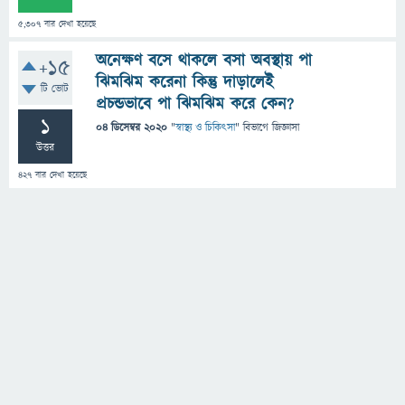
5,307
বার দেখা হয়েছে
অনেক্ষণ বসে থাকলে বসা অবস্থায় পা
+15
ঝিমঝিম করেনা কিন্তু দাড়ালেই
টি ভোট
প্রচন্ডভাবে পা ঝিমঝিম করে কেন?
1
04 ডিসেম্বর 2020
"
স্বাস্থ্য ও চিকিৎসা
" বিভাগে
জিজ্ঞাসা
উত্তর
427
বার দেখা হয়েছে