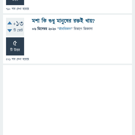
710
বার দেখা হয়েছে
মশা কি শুধু মানুষের রক্তই খায়?
+13
06 ডিসেম্বর 2020
"
জীববিজ্ঞান
" বিভাগে
জিজ্ঞাসা
টি ভোট
5
টি উত্তর
521
বার দেখা হয়েছে