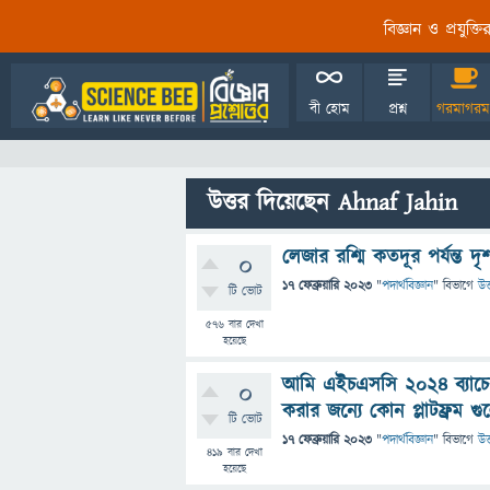
বিজ্ঞান ও প্রযুক্
বী হোম
প্রশ্ন
গরমাগরম
উত্তর দিয়েছেন Ahnaf Jahin
লেজার রশ্মি কতদূর পর্যন্ত 
0
17 ফেব্রুয়ারি 2023
"
পদার্থবিজ্ঞান
" বিভাগে
উত
টি ভোট
576
বার দেখা
হয়েছে
আমি এইচএসসি ২০২৪ ব্যাচের ব
0
করার জন্যে কোন প্লাটফ্রম 
টি ভোট
17 ফেব্রুয়ারি 2023
"
পদার্থবিজ্ঞান
" বিভাগে
উত
419
বার দেখা
হয়েছে