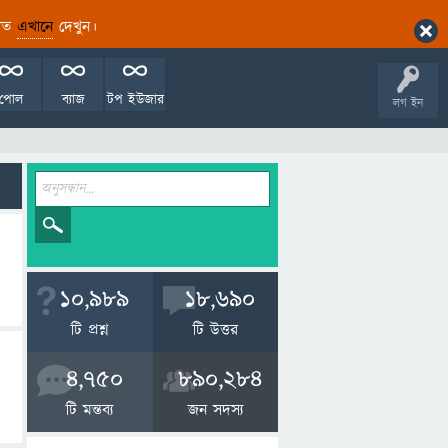
ারিত
এখানে
দেখুন।
পোল
ব্যাজ
টপ ইউজার
লগ ইন
10,989
18,690
টি প্রশ্ন
টি উত্তর
4,750
890,284
টি মন্তব্য
জন সদস্য