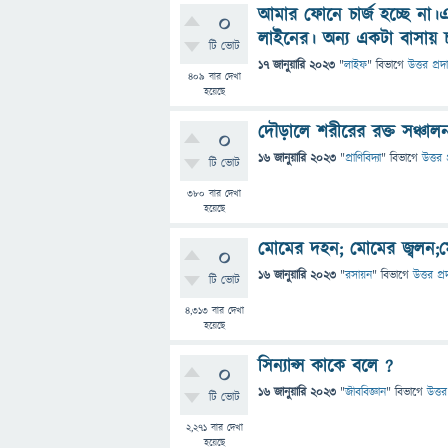
আমার ফোনে চার্জ হচ্ছে না।এ
0
লাইনের। অন্য একটা বাসায় চা
টি ভোট
17 জানুয়ারি 2023
"
লাইফ
" বিভাগে
উত্তর প্রদ
409
বার দেখা
হয়েছে
দৌড়ালে শরীরের রক্ত সঞ্চালন
0
16 জানুয়ারি 2023
"
প্রাণিবিদ্যা
" বিভাগে
উত্তর 
টি ভোট
380
বার দেখা
হয়েছে
মোমের দহন; মোমের জ্বলন;
0
16 জানুয়ারি 2023
"
রসায়ন
" বিভাগে
উত্তর প্র
টি ভোট
4,313
বার দেখা
হয়েছে
সিন্যাপ্স কাকে বলে ?
0
16 জানুয়ারি 2023
"
জীববিজ্ঞান
" বিভাগে
উত্তর
টি ভোট
2,271
বার দেখা
হয়েছে