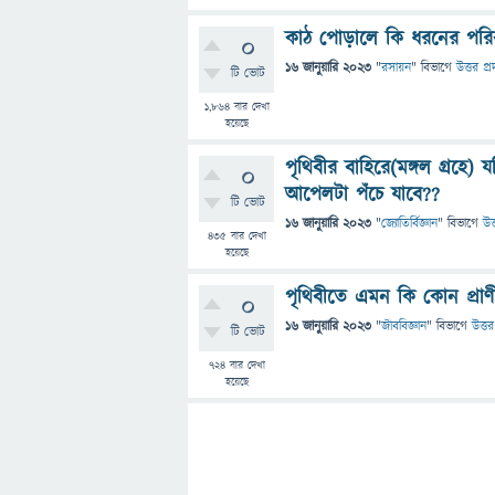
কাঠ পোড়ালে কি ধরনের পরিব
0
16 জানুয়ারি 2023
"
রসায়ন
" বিভাগে
উত্তর প্র
টি ভোট
1,864
বার দেখা
হয়েছে
পৃথিবীর বাহিরে(মঙ্গল গ্রহে)
0
আপেলটা পঁচে যাবে??
টি ভোট
16 জানুয়ারি 2023
"
জ্যোতির্বিজ্ঞান
" বিভাগে
উত
435
বার দেখা
হয়েছে
পৃথিবীতে এমন কি কোন প্রাণ
0
16 জানুয়ারি 2023
"
জীববিজ্ঞান
" বিভাগে
উত্তর
টি ভোট
724
বার দেখা
হয়েছে