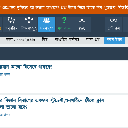
তির প্রশ্নোত্তর দুনিয়ায় আপনাকে স্বাগতম! প্রশ্ন-উত্তর দিয়ে জিতে নিন পুরস্কার, বিস্ত
!
অনুত্তরিত
বিভাগসমূহ
সদস্যবৃন্দ
প্রশ্ন করুন
FAQ
চ্যাট রুম
সদস্যঃ Ahnaf Jahin
ফিড
সাম্প্রতিক কর্মকান্ড
সকল প্রশ্ন
সকল উত্তর
দৃশ্যমান আলো হিসেবে থাকবে?
্তর প্রদান
িজ্ঞান বিভাগের একজন স্টুডেন্ট,অনলাইনে ফ্রীতে ক্লাস
গুলো ভালো হবে?
্তর প্রদান