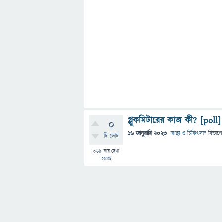
গ্লুকমিটারের কাজ কী? [poll]
0
16 জানুয়ারি 2023
"
স্বাস্থ্য ও চিকিৎসা
" বিভাগে
টি ভোট
369
বার দেখা
হয়েছে