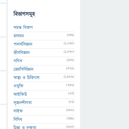
বিভাগসমূহ
সমস্ত বিভাগ
(641)
রসায়ন
(1,035)
পদার্থবিজ্ঞান
(1,830)
জীববিজ্ঞান
(159)
গণিত
(526)
জ্যোতির্বিজ্ঞান
(1,989)
স্বাস্থ্য ও চিকিৎসা
(736)
প্রযুক্তি
(67)
আইকিউ
(81)
সৃজনশীলতা
(388)
লাইফ
(749)
বিবিধ
(385)
চিন্তা ও দক্ষতা