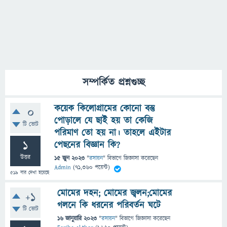
সম্পর্কিত প্রশ্নগুচ্ছ
কয়েক কিলোগ্রামের কোনো বস্তু
0
পোড়ালে যে ছাই হয় তা কেজি
টি ভোট
পরিমাণ তো হয় না। তাহলে এইটার
1
পেছনের বিজ্ঞান কি?
উত্তর
15 জুন 2023
"
রসায়ন
" বিভাগে
জিজ্ঞাসা
করেছেন
Admin
(
71,360
পয়েন্ট)
519
বার দেখা হয়েছে
মোমের দহন; মোমের জ্বলন;মোমের
+1
গলনে কি ধরনের পরিবর্তন ঘটে
টি ভোট
16 জানুয়ারি 2023
"
রসায়ন
" বিভাগে
জিজ্ঞাসা
করেছেন