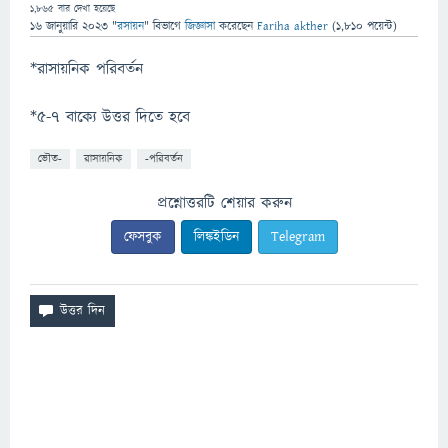
1,865
বার দেখা হয়েছে
16 জানুয়ারি 2023
"
রসায়ন
" বিভাগে
জিজ্ঞাসা
করেছেন
Fariha akther
(
1,810
পয়েন্ট)
*রাসায়নিক পরিবর্তন
*৫-৭ বাক্যে উত্তর দিতে হবে
ভৌত-
রাসায়নিক
-পরিবর্তন
প্রশ্নোত্তরটি শেয়ার করুন
ফেসবুক
লিঙ্কইডিন
Telegram