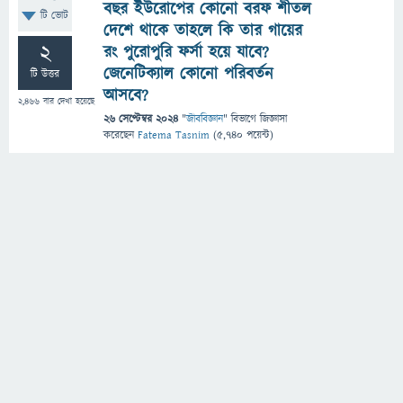
বছর ইউরোপের কোনো বরফ শীতল
টি ভোট
দেশে থাকে তাহলে কি তার গায়ের
2
রং পুরোপুরি ফর্সা হয়ে যাবে?
জেনেটিক্যাল কোনো পরিবর্তন
টি উত্তর
আসবে?
2,466
বার দেখা হয়েছে
26 সেপ্টেম্বর 2024
"
জীববিজ্ঞান
" বিভাগে
জিজ্ঞাসা
করেছেন
Fatema Tasnim
(
5,740
পয়েন্ট)