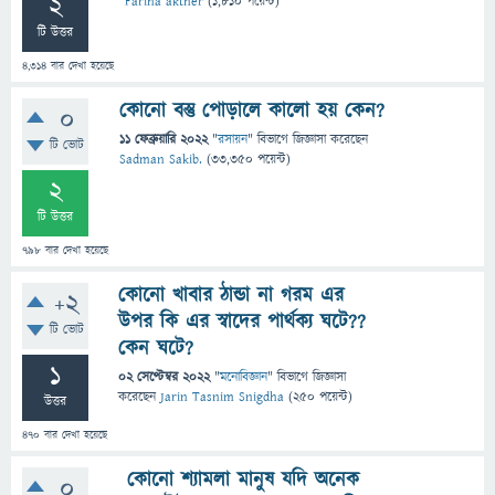
2
Fariha akther
(
1,810
পয়েন্ট)
টি উত্তর
4,314
বার দেখা হয়েছে
কোনো বস্তু পোড়ালে কালো হয় কেন?
0
11 ফেব্রুয়ারি 2022
"
রসায়ন
" বিভাগে
জিজ্ঞাসা
করেছেন
টি ভোট
Sadman Sakib.
(
33,350
পয়েন্ট)
2
টি উত্তর
798
বার দেখা হয়েছে
কোনো খাবার ঠান্ডা না গরম এর
+2
উপর কি এর স্বাদের পার্থক্য ঘটে??
টি ভোট
কেন ঘটে?
1
02 সেপ্টেম্বর 2022
"
মনোবিজ্ঞান
" বিভাগে
জিজ্ঞাসা
করেছেন
Jarin Tasnim Snigdha
(
250
পয়েন্ট)
উত্তর
470
বার দেখা হয়েছে
কোনো শ্যামলা মানুষ যদি অনেক
0