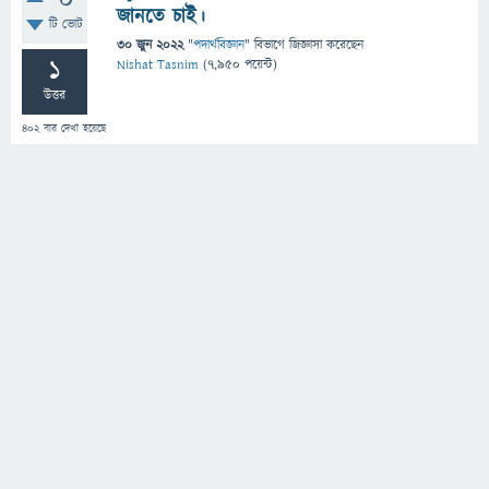
0
জানতে চাই।
টি ভোট
30 জুন 2022
"
পদার্থবিজ্ঞান
" বিভাগে
জিজ্ঞাসা
করেছেন
1
Nishat Tasnim
(
7,950
পয়েন্ট)
উত্তর
402
বার দেখা হয়েছে