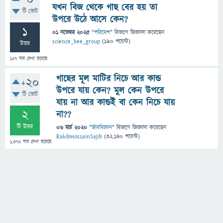
0
যখন বিজ থেকে গাছ বের হয় তা
টি ভোট
উপরে উঠে আসে কেন?
1
01 নভেম্বর 2025
"
পরিবেশ
" বিভাগে
জিজ্ঞাসা
করেছেন
science_bee_group
(
190
পয়েন্ট)
উত্তর
127
বার দেখা হয়েছে
গাছের মূল মাটির নিচে আর কান্ড
+20
উপরে যায় কেন? মুল কেন উপরে
টি ভোট
যায় না আর কান্ডই বা কেন নিচে যায়
2
না??
টি উত্তর
06 মার্চ 2020
"
জীববিজ্ঞান
" বিভাগে
জিজ্ঞাসা
করেছেন
RakibHossainSajib
(
32,140
পয়েন্ট)
1,372
বার দেখা হয়েছে