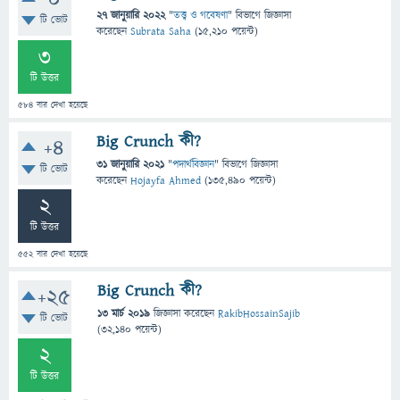
0
27 জানুয়ারি 2022
"
তত্ত্ব ও গবেষণা
" বিভাগে
জিজ্ঞাসা
টি ভোট
করেছেন
Subrata Saha
(
15,210
পয়েন্ট)
3
টি উত্তর
584
বার দেখা হয়েছে
Big Crunch কী?
+4
31 জানুয়ারি 2021
"
পদার্থবিজ্ঞান
" বিভাগে
জিজ্ঞাসা
টি ভোট
করেছেন
Hojayfa Ahmed
(
135,490
পয়েন্ট)
2
টি উত্তর
552
বার দেখা হয়েছে
Big Crunch কী?
+25
13 মার্চ 2019
জিজ্ঞাসা
করেছেন
RakibHossainSajib
টি ভোট
(
32,140
পয়েন্ট)
2
টি উত্তর