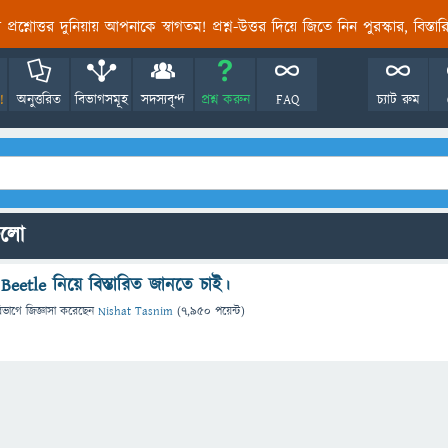
তির প্রশ্নোত্তর দুনিয়ায় আপনাকে স্বাগতম! প্রশ্ন-উত্তর দিয়ে জিতে নিন পুরস্কার, বিস্ত
!
অনুত্তরিত
বিভাগসমূহ
সদস্যবৃন্দ
প্রশ্ন করুন
FAQ
চ্যাট রুম
গুলো
Beetle নিয়ে বিস্তারিত জানতে চাই।
িভাগে
জিজ্ঞাসা
করেছেন
Nishat Tasnim
(
7,950
পয়েন্ট)