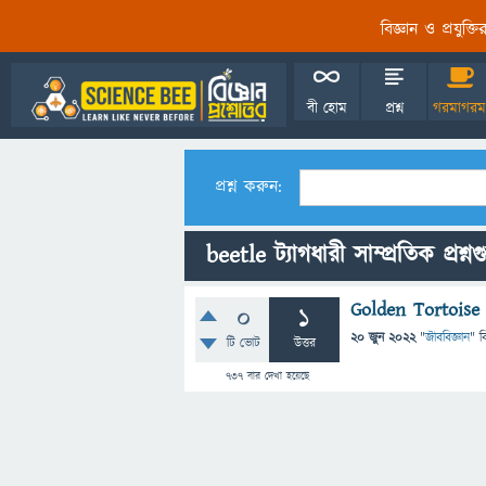
বিজ্ঞান ও প্রযুক্
বী হোম
প্রশ্ন
গরমাগরম
প্রশ্ন করুন:
beetle ট্যাগধারী সাম্প্রতিক প্রশ্ন
Golden Tortoise 
0
1
20 জুন 2022
"
জীববিজ্ঞান
" ব
টি ভোট
উত্তর
737
বার দেখা হয়েছে