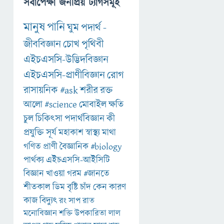
সর্বাপেক্ষা জনপ্রিয় ট্যাগসমূহ
মানুষ
পানি
ঘুম
পদার্থ
-
জীববিজ্ঞান
চোখ
পৃথিবী
এইচএসসি-উদ্ভিদবিজ্ঞান
এইচএসসি-প্রাণীবিজ্ঞান
রোগ
রাসায়নিক
#ask
শরীর
রক্ত
আলো
#science
মোবাইল
ক্ষতি
চুল
চিকিৎসা
পদার্থবিজ্ঞান
কী
প্রযুক্তি
সূর্য
মহাকাশ
স্বাস্থ্য
মাথা
গণিত
প্রাণী
বৈজ্ঞানিক
#biology
পার্থক্য
এইচএসসি-আইসিটি
বিজ্ঞান
খাওয়া
গরম
#জানতে
শীতকাল
ডিম
বৃষ্টি
চাঁদ
কেন
কারণ
কাজ
বিদ্যুৎ
রং
সাপ
রাত
মনোবিজ্ঞান
শক্তি
উপকারিতা
লাল