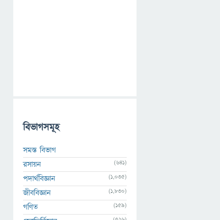
বিভাগসমূহ
সমস্ত বিভাগ
(641)
রসায়ন
(1,035)
পদার্থবিজ্ঞান
(1,830)
জীববিজ্ঞান
(159)
গণিত
(526)