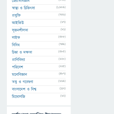
জ্যোতির্বিজ্ঞান
(1,989)
স্বাস্থ্য ও চিকিৎসা
(736)
প্রযুক্তি
(67)
আইকিউ
(81)
সৃজনশীলতা
(388)
লাইফ
(749)
বিবিধ
(385)
চিন্তা ও দক্ষতা
(620)
প্রাণিবিদ্যা
(225)
পরিবেশ
(487)
মনোবিজ্ঞান
(669)
তত্ত্ব ও গবেষণা
(112)
বাংলাদেশ ও বিশ্ব
(62)
মিথোলজি