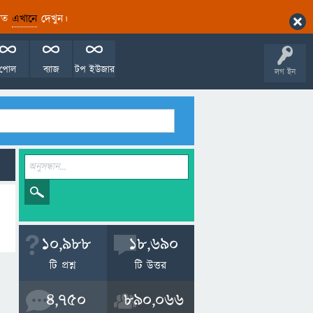
ারিত
এখানে
দেখুন।
পোল
ব্যাজ
টপ ইউজার
লগ ইন
10,988
18,690
টি প্রশ্ন
টি উত্তর
4,750
890,066