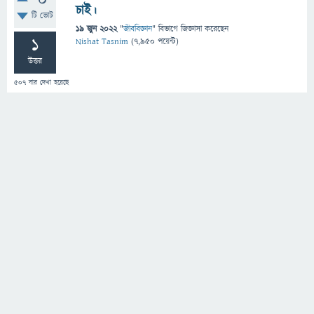
0
চাই।
টি ভোট
19 জুন 2022
"
জীববিজ্ঞান
" বিভাগে
জিজ্ঞাসা
করেছেন
1
Nishat Tasnim
(
7,950
পয়েন্ট)
উত্তর
507
বার দেখা হয়েছে