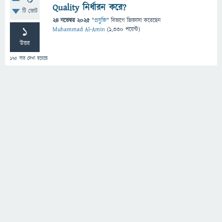
0
Quality নির্ধারন করে?
টি ভোট
24 নভেম্বর 2025
"
প্রযুক্তি
" বিভাগে
জিজ্ঞাসা
করেছেন
1
Muhammad Al-Amin
(
1,330
পয়েন্ট)
উত্তর
175
বার দেখা হয়েছে