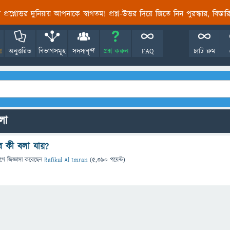
তির প্রশ্নোত্তর দুনিয়ায় আপনাকে স্বাগতম! প্রশ্ন-উত্তর দিয়ে জিতে নিন পুরস্কার, বিস্ত
!
অনুত্তরিত
বিভাগসমূহ
সদস্যবৃন্দ
প্রশ্ন করুন
FAQ
চ্যাট রুম
লো
 কী বলা যায়?
াগে
জিজ্ঞাসা
করেছেন
Rafikul Al Imran
(
5,390
পয়েন্ট)