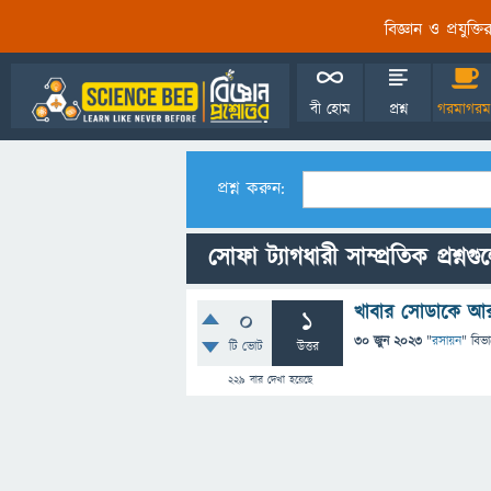
বিজ্ঞান ও প্রযুক্
বী হোম
প্রশ্ন
গরমাগরম
প্রশ্ন করুন:
সোফা ট্যাগধারী সাম্প্রতিক প্রশ্নগু
খাবার সোডাকে আর
0
1
30 জুন 2023
"
রসায়ন
" বিভ
টি ভোট
উত্তর
229
বার দেখা হয়েছে