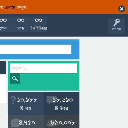
ারিত
এখানে
দেখুন।
পোল
ব্যাজ
টপ ইউজার
লগ ইন
10,988
18,690
টি প্রশ্ন
টি উত্তর
4,750
890,008