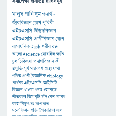
সর্বাপেক্ষা জনপ্রিয় ট্যাগসমূহ
মানুষ
পানি
ঘুম
পদার্থ
-
জীববিজ্ঞান
চোখ
পৃথিবী
এইচএসসি-উদ্ভিদবিজ্ঞান
এইচএসসি-প্রাণীবিজ্ঞান
রোগ
রাসায়নিক
#ask
শরীর
রক্ত
আলো
#science
মোবাইল
ক্ষতি
চুল
চিকিৎসা
পদার্থবিজ্ঞান
কী
প্রযুক্তি
সূর্য
মহাকাশ
স্বাস্থ্য
মাথা
গণিত
প্রাণী
বৈজ্ঞানিক
#biology
পার্থক্য
এইচএসসি-আইসিটি
বিজ্ঞান
খাওয়া
গরম
#জানতে
শীতকাল
ডিম
বৃষ্টি
চাঁদ
কেন
কারণ
কাজ
বিদ্যুৎ
রং
সাপ
রাত
মনোবিজ্ঞান
শক্তি
উপকারিতা
লাল