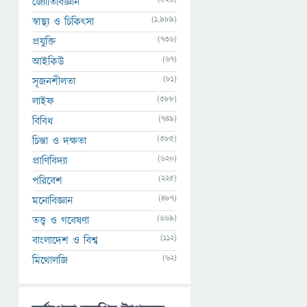
জ্যোতির্বিজ্ঞান
(1,989)
স্বাস্থ্য ও চিকিৎসা
(736)
প্রযুক্তি
(67)
আইকিউ
(81)
সৃজনশীলতা
(388)
লাইফ
(749)
বিবিধ
(385)
চিন্তা ও দক্ষতা
(620)
প্রাণিবিদ্যা
(225)
পরিবেশ
(487)
মনোবিজ্ঞান
(669)
তত্ত্ব ও গবেষণা
(112)
বাংলাদেশ ও বিশ্ব
(62)
মিথোলজি