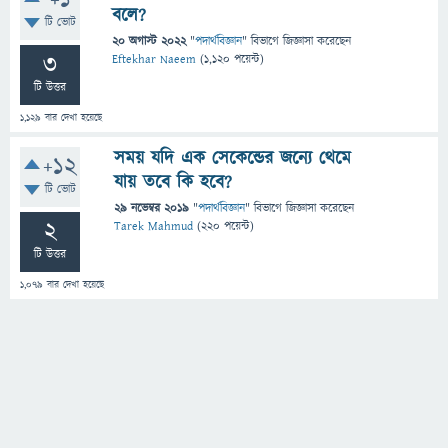
+1
বলে?
টি ভোট
20 অগাস্ট 2022
"
পদার্থবিজ্ঞান
" বিভাগে
জিজ্ঞাসা
করেছেন
3
Eftekhar Naeem
(
1,120
পয়েন্ট)
টি উত্তর
1,129
বার দেখা হয়েছে
সময় যদি এক সেকেন্ডের জন্যে থেমে
+12
যায় তবে কি হবে?
টি ভোট
29 নভেম্বর 2019
"
পদার্থবিজ্ঞান
" বিভাগে
জিজ্ঞাসা
করেছেন
2
Tarek Mahmud
(
220
পয়েন্ট)
টি উত্তর
1,079
বার দেখা হয়েছে