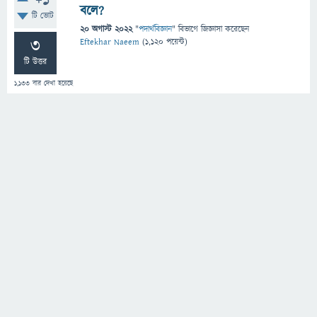
+1
বলে?
টি ভোট
20 অগাস্ট 2022
"
পদার্থবিজ্ঞান
" বিভাগে
জিজ্ঞাসা
করেছেন
3
Eftekhar Naeem
(
1,120
পয়েন্ট)
টি উত্তর
1,133
বার দেখা হয়েছে