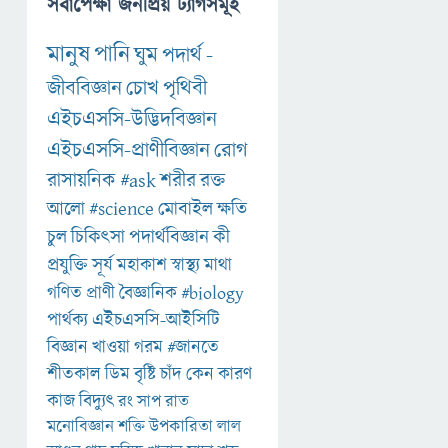
সর্বাপেক্ষা জনপ্রিয় ট্যাগসমূহ
মানুষ
পানি
ঘুম
পদার্থ
-
জীববিজ্ঞান
চোখ
পৃথিবী
এইচএসসি-উদ্ভিদবিজ্ঞান
এইচএসসি-প্রাণীবিজ্ঞান
রোগ
রাসায়নিক
#ask
শরীর
রক্ত
আলো
#science
মোবাইল
ক্ষতি
চুল
চিকিৎসা
পদার্থবিজ্ঞান
কী
প্রযুক্তি
সূর্য
মহাকাশ
স্বাস্থ্য
মাথা
গণিত
প্রাণী
বৈজ্ঞানিক
#biology
পার্থক্য
এইচএসসি-আইসিটি
বিজ্ঞান
খাওয়া
গরম
#জানতে
শীতকাল
ডিম
বৃষ্টি
চাঁদ
কেন
কারণ
কাজ
বিদ্যুৎ
রং
সাপ
রাত
মনোবিজ্ঞান
শক্তি
উপকারিতা
লাল