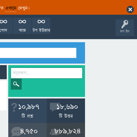
ারিত
এখানে
দেখুন।
পোল
ব্যাজ
টপ ইউজার
লগ ইন
10,987
18,690
টি প্রশ্ন
টি উত্তর
4,750
889,824