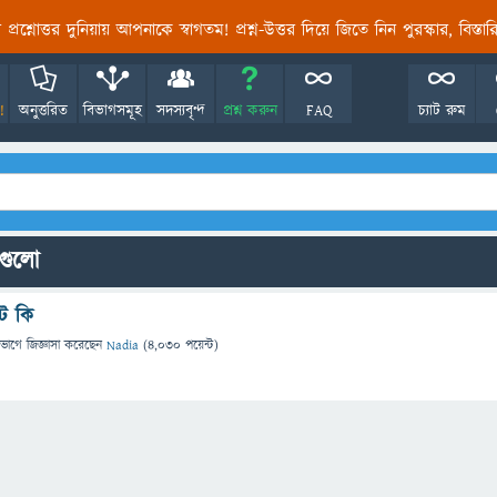
তির প্রশ্নোত্তর দুনিয়ায় আপনাকে স্বাগতম! প্রশ্ন-উত্তর দিয়ে জিতে নিন পুরস্কার, বিস্ত
!
অনুত্তরিত
বিভাগসমূহ
সদস্যবৃন্দ
প্রশ্ন করুন
FAQ
চ্যাট রুম
নগুলো
ট কি
িভাগে
জিজ্ঞাসা
করেছেন
Nadia
(
4,030
পয়েন্ট)