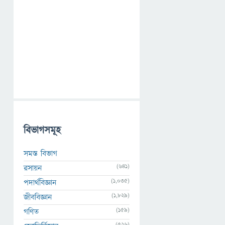
বিভাগসমূহ
সমস্ত বিভাগ
(641)
রসায়ন
(1,035)
পদার্থবিজ্ঞান
(1,829)
জীববিজ্ঞান
(159)
গণিত
(526)