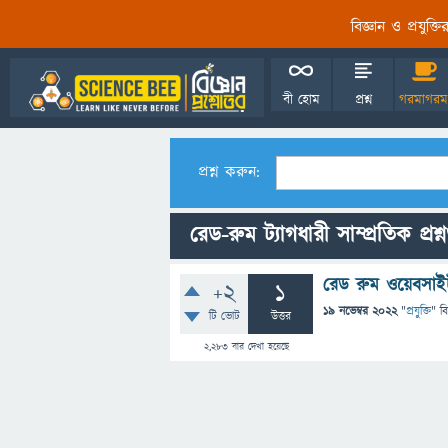
বিজ্ঞান ও প্রযুক্
বী হোম
প্রশ্ন
গরমাগরম
প্রশ্ন করুন:
রেড-রুম ট্যাগধারী সাম্প্রতিক প্রশ্
রেড রুম ওয়েবসাই
+2
1
19 নভেম্বর 2022
"
প্রযুক্তি
" ব
টি ভোট
উত্তর
2,283
বার দেখা হয়েছে