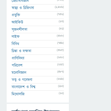
জ্যোতির্বিজ্ঞান
(1,989)
স্বাস্থ্য ও চিকিৎসা
(736)
প্রযুক্তি
(67)
আইকিউ
(81)
সৃজনশীলতা
(388)
লাইফ
(749)
বিবিধ
(385)
চিন্তা ও দক্ষতা
(620)
প্রাণিবিদ্যা
(225)
পরিবেশ
(487)
মনোবিজ্ঞান
(669)
তত্ত্ব ও গবেষণা
(112)
বাংলাদেশ ও বিশ্ব
(62)
মিথোলজি