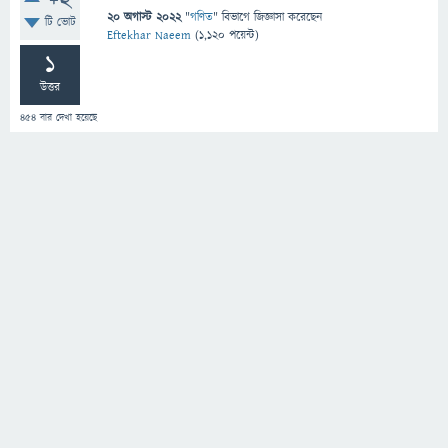
+2
20 অগাস্ট 2022
"
গণিত
" বিভাগে
জিজ্ঞাসা
করেছেন
টি ভোট
Eftekhar Naeem
(
1,120
পয়েন্ট)
1
উত্তর
454
বার দেখা হয়েছে