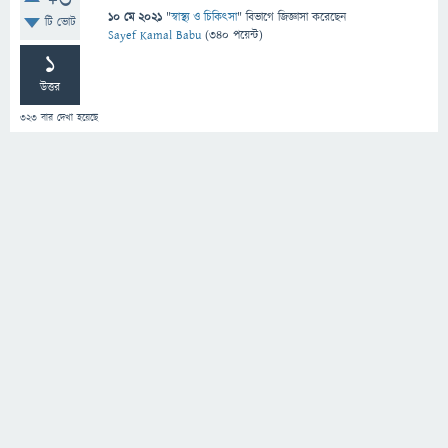
+3
10 মে 2021
"
স্বাস্থ্য ও চিকিৎসা
" বিভাগে
জিজ্ঞাসা
করেছেন
টি ভোট
Sayef Kamal Babu
(
340
পয়েন্ট)
1
উত্তর
323
বার দেখা হয়েছে