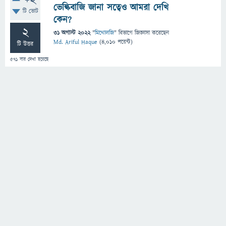
+2
ভেল্কিবাজি জানা সত্বেও আমরা দেখি
টি ভোট
কেন?
2
31 অগাস্ট 2022
"
মিথোলজি
" বিভাগে
জিজ্ঞাসা
করেছেন
Md. Ariful Haque
(
4,010
পয়েন্ট)
টি উত্তর
571
বার দেখা হয়েছে