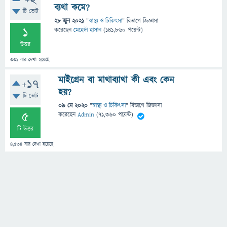
+2
ব্যথা কমে?
টি ভোট
28 জুন 2021
"
স্বাস্থ্য ও চিকিৎসা
" বিভাগে
জিজ্ঞাসা
1
করেছেন
মেহেদী হাসান
(
141,860
পয়েন্ট)
উত্তর
331
বার দেখা হয়েছে
মাইগ্রেন বা মাথাব্যাথা কী এবং কেন
+17
হয়?
টি ভোট
09 মে 2020
"
স্বাস্থ্য ও চিকিৎসা
" বিভাগে
জিজ্ঞাসা
5
করেছেন
Admin
(
71,360
পয়েন্ট)
টি উত্তর
4,534
বার দেখা হয়েছে