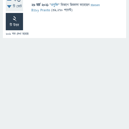
+3
26 মার্চ 2021
"
প্রযুক্তি
" বিভাগে
জিজ্ঞাসা
করেছেন
Hasan
টি ভোট
Rizvy Pranto
(
39,270
পয়েন্ট)
2
টি উত্তর
609
বার দেখা হয়েছে