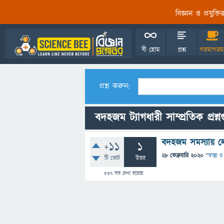
বিজ্ঞান ও প্রযুক্
বী হোম
প্রশ্ন
গরমাগরম
প্রশ্ন করুন:
বদহজম ট্যাগধারী সাম্প্রতিক প্রশ্ন
বদহজম সমস্যায় লে
+11
1
28 ফেব্রুয়ারি 2020
"
স্বাস্থ্য
টি ভোট
উত্তর
537
বার দেখা হয়েছে