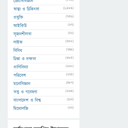
জ্যোতির্বিজ্ঞান
(1,989)
স্বাস্থ্য ও চিকিৎসা
(736)
প্রযুক্তি
(67)
আইকিউ
(81)
সৃজনশীলতা
(388)
লাইফ
(749)
বিবিধ
(385)
চিন্তা ও দক্ষতা
(620)
প্রাণিবিদ্যা
(225)
পরিবেশ
(487)
মনোবিজ্ঞান
(669)
তত্ত্ব ও গবেষণা
(112)
বাংলাদেশ ও বিশ্ব
(62)
মিথোলজি