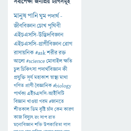
সর্বাপেক্ষা জনপ্রিয় ট্যাগসমূহ
মানুষ
পানি
ঘুম
পদার্থ
-
জীববিজ্ঞান
চোখ
পৃথিবী
এইচএসসি-উদ্ভিদবিজ্ঞান
এইচএসসি-প্রাণীবিজ্ঞান
রোগ
রাসায়নিক
#ask
শরীর
রক্ত
আলো
#science
মোবাইল
ক্ষতি
চুল
চিকিৎসা
পদার্থবিজ্ঞান
কী
প্রযুক্তি
সূর্য
মহাকাশ
স্বাস্থ্য
মাথা
গণিত
প্রাণী
বৈজ্ঞানিক
#biology
পার্থক্য
এইচএসসি-আইসিটি
বিজ্ঞান
খাওয়া
গরম
#জানতে
শীতকাল
ডিম
বৃষ্টি
চাঁদ
কেন
কারণ
কাজ
বিদ্যুৎ
রং
সাপ
রাত
মনোবিজ্ঞান
শক্তি
উপকারিতা
লাল