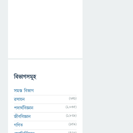
বিভাগসমূহ
সমস্ত বিভাগ
(641)
রসায়ন
(1,035)
পদার্থবিজ্ঞান
(1,829)
জীববিজ্ঞান
(159)
গণিত
(526)