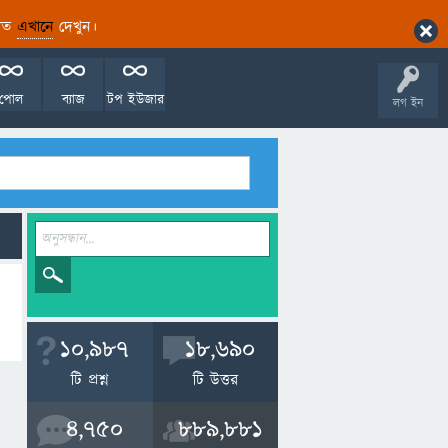
ারিত
এখানে
দেখুন।
পোল
ব্যাজ
টপ ইউজার
লগ ইন
10,987
18,690
টি প্রশ্ন
টি উত্তর
4,750
889,881