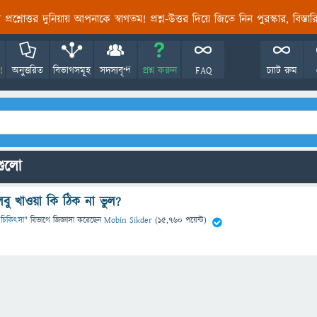
তির প্রশ্নোত্তর দুনিয়ায় আপনাকে স্বাগতম! প্রশ্ন-উত্তর দিয়ে জিতে নিন পুরস্কার, বিস্ত
!
অনুত্তরিত
বিভাগসমূহ
সদস্যবৃন্দ
প্রশ্ন করুন
FAQ
চ্যাট রুম
গুলো
বু খাওয়া কি ঠিক না ভুল?
 ও চিকিৎসা
" বিভাগে
জিজ্ঞাসা
করেছেন
Mobin Sikder
(
15,760
পয়েন্ট)