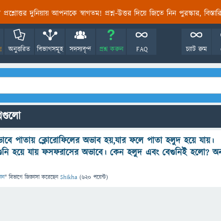
তির প্রশ্নোত্তর দুনিয়ায় আপনাকে স্বাগতম! প্রশ্ন-উত্তর দিয়ে জিতে নিন পুরস্কার, বিস্ত
!
অনুত্তরিত
বিভাগসমূহ
সদস্যবৃন্দ
প্রশ্ন করুন
FAQ
চ্যাট রুম
্নগুলো
াবে পাতায় ক্লোরোফিলের অভাব হয়,যার ফলে পাতা হলুদ হয়ে যায়।
গুনি হয়ে যায় ফসফরাসের অভাবে। কেন হলুদ এবং বেগুনিই হলো? অন
ঞান
" বিভাগে
জিজ্ঞাসা
করেছেন
Shikha
(
620
পয়েন্ট)