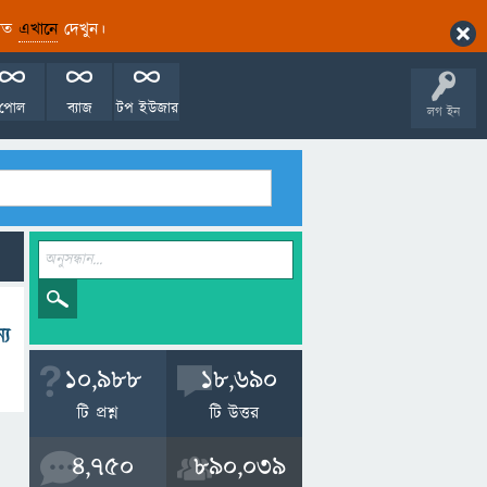
ারিত
এখানে
দেখুন।
পোল
ব্যাজ
টপ ইউজার
লগ ইন
্য
10,988
18,690
টি প্রশ্ন
টি উত্তর
4,750
890,039