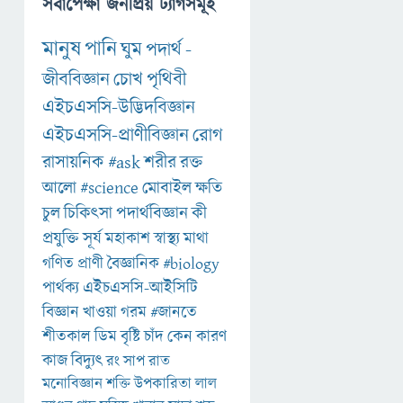
সর্বাপেক্ষা জনপ্রিয় ট্যাগসমূহ
মানুষ
পানি
ঘুম
পদার্থ
-
জীববিজ্ঞান
চোখ
পৃথিবী
এইচএসসি-উদ্ভিদবিজ্ঞান
এইচএসসি-প্রাণীবিজ্ঞান
রোগ
রাসায়নিক
#ask
শরীর
রক্ত
আলো
#science
মোবাইল
ক্ষতি
চুল
চিকিৎসা
পদার্থবিজ্ঞান
কী
প্রযুক্তি
সূর্য
মহাকাশ
স্বাস্থ্য
মাথা
গণিত
প্রাণী
বৈজ্ঞানিক
#biology
পার্থক্য
এইচএসসি-আইসিটি
বিজ্ঞান
খাওয়া
গরম
#জানতে
শীতকাল
ডিম
বৃষ্টি
চাঁদ
কেন
কারণ
কাজ
বিদ্যুৎ
রং
সাপ
রাত
মনোবিজ্ঞান
শক্তি
উপকারিতা
লাল