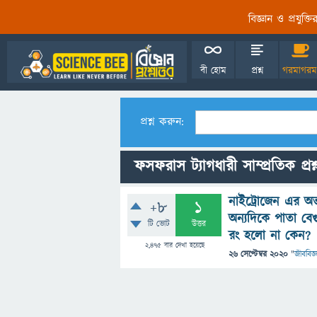
বিজ্ঞান ও প্রযুক্
বী হোম
প্রশ্ন
গরমাগরম
প্রশ্ন করুন:
ফসফরাস ট্যাগধারী সাম্প্রতিক প্রশ
নাইট্রোজেন এর অভ
+8
1
অন্যদিকে পাতা বে
টি ভোট
উত্তর
রং হলো না কেন?
2,475
বার দেখা হয়েছে
26 সেপ্টেম্বর 2020
"
জীববিজ্