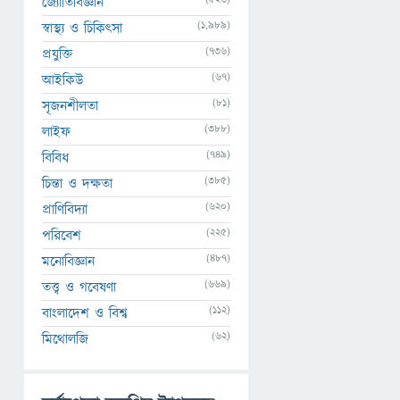
জ্যোতির্বিজ্ঞান
(1,989)
স্বাস্থ্য ও চিকিৎসা
(736)
প্রযুক্তি
(67)
আইকিউ
(81)
সৃজনশীলতা
(388)
লাইফ
(749)
বিবিধ
(385)
চিন্তা ও দক্ষতা
(620)
প্রাণিবিদ্যা
(225)
পরিবেশ
(487)
মনোবিজ্ঞান
(669)
তত্ত্ব ও গবেষণা
(112)
বাংলাদেশ ও বিশ্ব
(62)
মিথোলজি