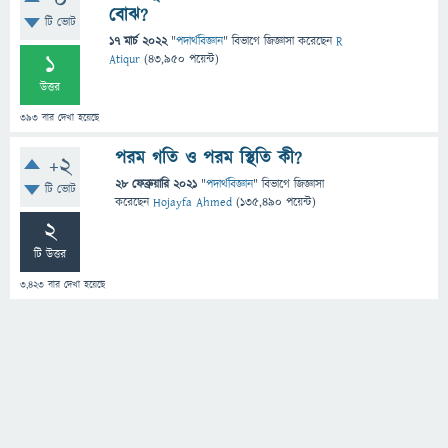
0
বোঝ?
টি ভোট
17 মার্চ 2022
"
পদার্থবিজ্ঞান
" বিভাগে
জিজ্ঞাসা
করেছেন
R
1
Atiqur
(
43,950
পয়েন্ট)
উত্তর
393
বার দেখা হয়েছে
পরম গতি ও পরম স্থিতি কী?
+2
28 ফেব্রুয়ারি 2021
"
পদার্থবিজ্ঞান
" বিভাগে
জিজ্ঞাসা
টি ভোট
করেছেন
Hojayfa Ahmed
(
135,490
পয়েন্ট)
2
টি উত্তর
3,423
বার দেখা হয়েছে