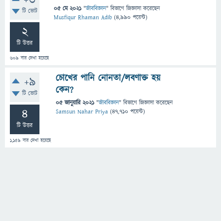
+3
05 মে 2021
"
জীববিজ্ঞান
" বিভাগে
জিজ্ঞাসা
করেছেন
টি ভোট
Musfiqur Rhaman Adib
(
4,990
পয়েন্ট)
2
টি উত্তর
609
বার দেখা হয়েছে
চোখের পানি নোনতা/লবণাক্ত হয়
+9
কেন?
টি ভোট
05 জানুয়ারি 2021
"
জীববিজ্ঞান
" বিভাগে
জিজ্ঞাসা
করেছেন
4
Samsun Nahar Priya
(
47,710
পয়েন্ট)
টি উত্তর
1,159
বার দেখা হয়েছে